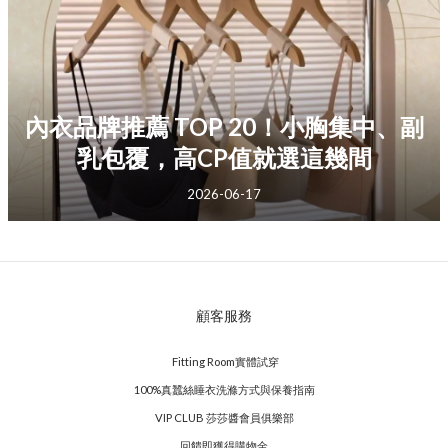
內衣品牌推薦 TOP 20！小胸集中、副
乳包覆，高CP值就選這幾間
2026-06-17
顧客服務
Fitting Room實體試穿
100%真蠶絲睡衣洗滌方式與保養指南
VIP CLUB 莎莎醬會員俱樂部
回饋即獲得購物金