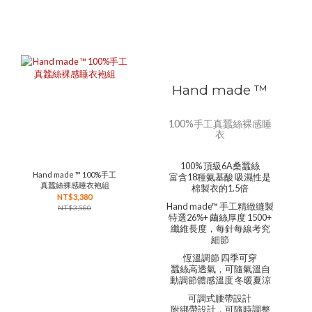
Hand made ™
100%手工真蠶絲裸感睡
衣
100% 頂級6A桑蠶絲
Hand made ™ 100%手工
富含18種氨基酸 吸濕性是
真蠶絲裸感睡衣袍組
棉製衣的1.5倍
NT$3,380
Hand made™ 手工精緻縫製
NT$3,580
特選26%+ 繭絲厚度 1500+
纖維長度，每針每線考究
細節
恆溫調節 四季可穿
蠶絲高透氣，可隨氣溫自
動調節體感溫度 冬暖夏涼
可調式腰帶設計
附綁帶設計，可隨時調整