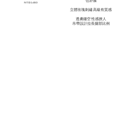
也舒服
NT$1,680
立體玫瑰刺繡 高級有質感
透膚鏤空 性感撩人
吊帶設計拉長腿部比例