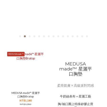
MEDUSA made ™
MEDUSA
made™ 星灑平
口胸墊
柔滑親膚 × 高級派對閃感
MEDUSA made™ 星灑平
牛奶絲表布＋星灑工藝
口胸墊Bratop
NT$1,180
胸/袖口圈上特殊矽膠止滑
NT$1,380