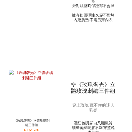
條
派對跳整晚保證都不會掉
擁有強回彈性 久穿不鬆垮
內建胸墊 不需另穿內衣
🌹《玫瑰奢光》立
體玫瑰刺繡三件組
穿上玫瑰 藏不住的迷人
氣息
《玫瑰奢光》立體玫瑰刺
酒紅色調 顯白又顯氣質
繡三件組
細緻蕾絲親膚不刺 穿整晚
NT$1,280