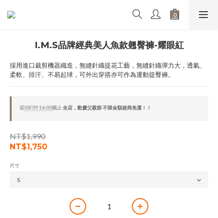
I.M.S品牌經典美人魚款翹臀褲-耀眼紅
採用進口裁剪機器織造，無縫針織提花工藝，無縫針織彈力大，透氣、
柔軟、排汗、不易起球，可外出穿搭亦可作為運動提臀褲。
至
08/09 16:00
截止
全店，歡慶父親節 不限金額超商免運！！
NT$1,990
NT$1,750
尺寸