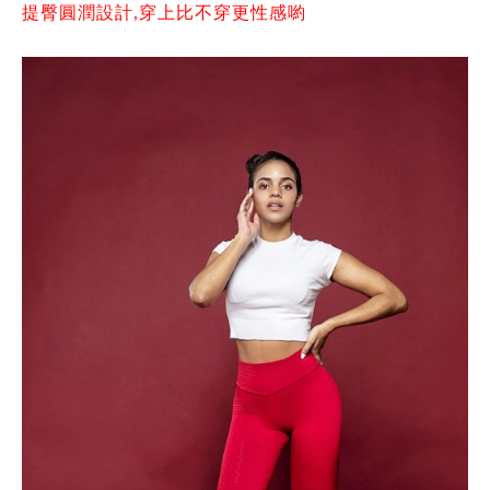
提臀圓潤設計,穿上比不穿更性感喲