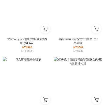
寬版Everyday 無痕深V極致包覆內
緞面冰絲兩用可拆式平口內衣 - 黑/
衣（34-44）
白/棕綠
NT$990
NT$599
NT$1,080
NT$888