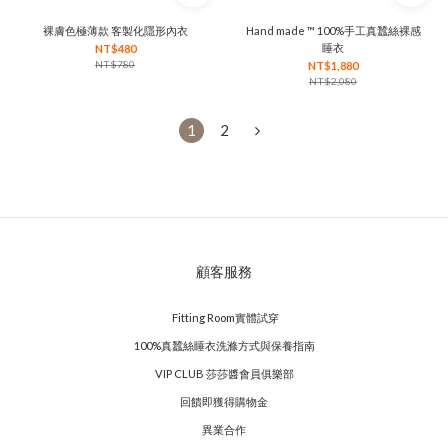
裸膚色極薄款 客製化隱形內衣
Hand made ™ 100%手工真蠶絲裸感
睡衣
NT$480
NT$780
NT$1,880
NT$2,080
1
2
顧客服務
Fitting Room實體試穿
100%真蠶絲睡衣洗滌方式與保養指南
VIP CLUB 莎莎醬會員俱樂部
回饋即獲得購物金
異業合作