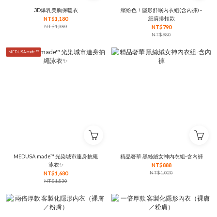
3D爆乳美胸保暖衣
繽紛色！隱形舒眠內衣組(含內褲) -
細肩排扣款
NT$1,180
NT$1,380
NT$790
NT$980
MEDUSA made ™
MEDUSA made™ 光染城市連身抽繩
精品奢華 黑絲絨女神內衣組-含內褲
泳衣✨
NT$888
NT$1,020
NT$1,680
NT$1,830