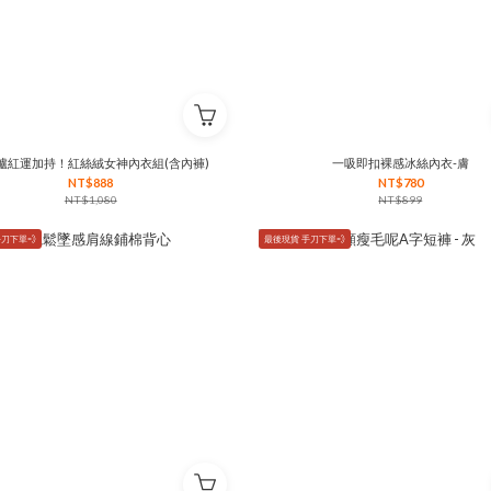
爐紅運加持！紅絲絨女神內衣組(含內褲)
一吸即扣裸感冰絲內衣-膚
NT$888
NT$780
NT$1,080
NT$899
刀下單💨
最後現貨 手刀下單💨