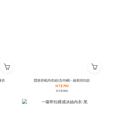
睡衣
隱形舒眠內衣組(含內褲) - 細肩排扣款
NT$790
NT$980