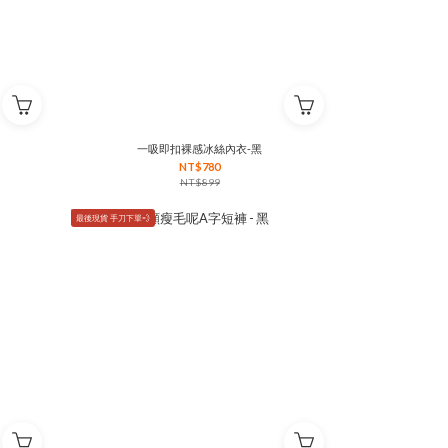
一吸即扣裸感冰絲內衣-黑
NT$780
NT$899
最後現貨 手刀下單💨