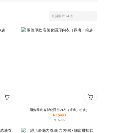
每頁顯示 24 個
兩倍厚款 客製化隱形內衣（裸膚／粉膚）
NT$480
NT$780