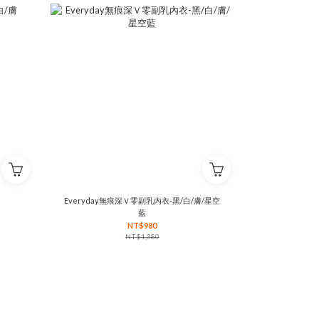
膚
Everyday無痕深Ｖ零副乳內衣-黑/白/膚/星空
藍
NT$980
NT$1,380