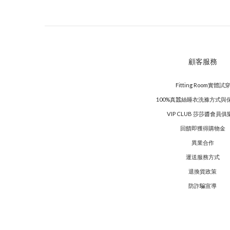
顧客服務
Fitting Room實體試
100%真蠶絲睡衣洗滌方式與
VIP CLUB 莎莎醬會員俱
回饋即獲得購物金
異業合作
運送服務方式
退換貨政策
防詐騙宣導