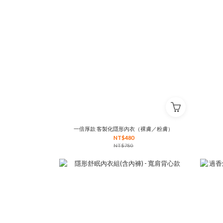
一倍厚款 客製化隱形內衣（裸膚／粉膚）
NT$480
NT$780