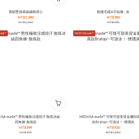
寬鬆墜感肩線鋪棉背心
顯瘦毛呢A字短褲 - 灰
NT$1,380
NT$780
NT$1,580
NT$990
ade™
MEDUSA made™
USA made™ 男性極致涼感排汗 無痕冰絲
MEDUSA made™ 可辣可甜美背金屬
四角褲-無痕款
款Bratop✨可游泳！-煙燻灰
NT$399
NT$920
NT$450
NT$1,080