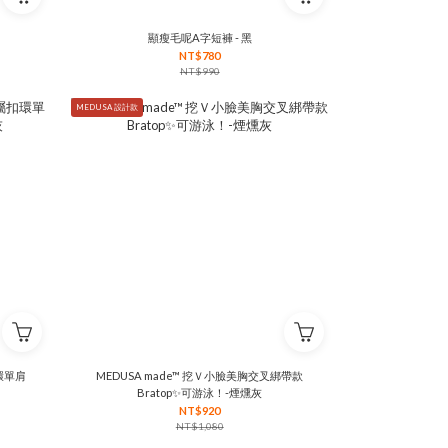
顯瘦毛呢A字短褲 - 黑
NT$780
NT$990
MEDUSA 設計款
扣環單肩
MEDUSA made™ 挖Ｖ小臉美胸交叉綁帶款
Bratop✨可游泳！-煙燻灰
NT$920
NT$1,080