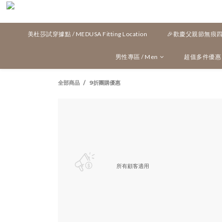
美杜莎試穿據點 / MEDUSA Fitting Location
🎉歡慶父親節無痕四角
男性專區 / Men
超值多件優惠 / M
全部商品
9折團購優惠
所有顧客適用