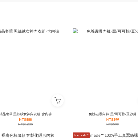
精品奢華 黑絲絨女神內衣組-含內褲
免脫磁吸內褲-黑/可可棕/豆沙膚
NT$888
NT$399
NT$1,020
NT$599
Hand made ™