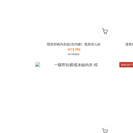
隱形舒眠內衣組(含內褲) - 寬肩背心款
過香
NT$790
NT$980
最後現貨 手