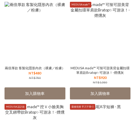
MEDUSA made™
兩倍厚款 客製化隱形內衣（裸膚／粉膚）
MEDUSA made™ 可辣可甜美背金屬扣環
單肩款Bratop✨可游泳！-煙燻灰
NT$480
NT$920
NT$780
NT$1,080
加入購物車
加入購物車
MEDUSA 設計款
最後現貨 手刀下單💨