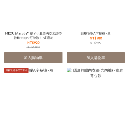
MEDUSA made™ 挖Ｖ小臉美胸交叉綁帶
顯瘦毛呢A字短褲 - 黑
款Bratop✨可游泳！-煙燻灰
NT$780
NT$920
NT$990
NT$1,080
加入購物車
加入購物車
最後現貨 手刀下單💨