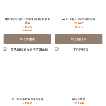
男性極致涼感排汗 無痕冰絲四角褲-鬆緊
AirPort 開孔運動外穿四角褲
帶款
NT$499
NT$399
NT$699
NT$450
加入購物車
加入購物車
莫代爾棉 懶在家漂浮四角褲
字母連體衣
NT$499
NT$590