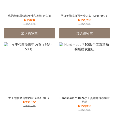
精品奢華 黑絲絨女神內衣組-含內褲
平口美胸深杯可外穿內衣（34B-46G）
NT$888
NT$1,280
NT$1,020
NT$1,580
加入購物車
加入購物車
女王包覆微馬甲內衣（34A-50H）
Hand made ™ 100%手工真蠶絲裸感睡衣
袍組
NT$1,100
NT$3,380
NT$1,450
NT$3,580