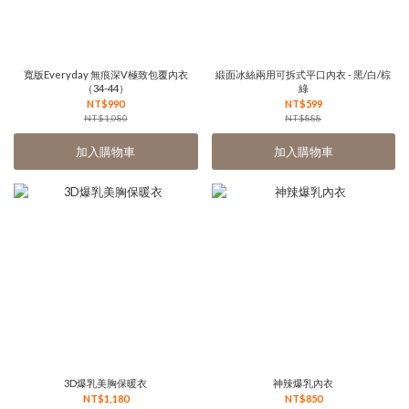
寬版Everyday 無痕深V極致包覆內衣
緞面冰絲兩用可拆式平口內衣 - 黑/白/棕
（34-44）
綠
NT$990
NT$599
NT$1,080
NT$888
加入購物車
加入購物車
3D爆乳美胸保暖衣
神辣爆乳內衣
NT$1,180
NT$850