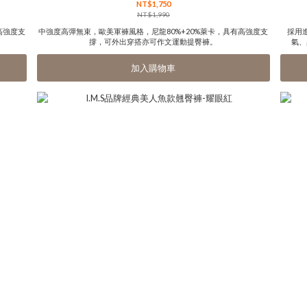
NT$1,750
NT$1,990
高強度支
中強度高彈無束，歐美軍褲風格，尼龍80%+20%萊卡，具有高強度支
採用
撐，可外出穿搭亦可作文運動提臀褲。
氣、
加入購物車