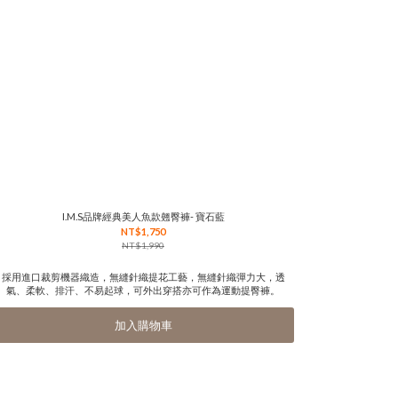
I.M.S品牌經典美人魚款翹臀褲- 寶石藍
NT$1,750
NT$1,990
採用進口裁剪機器織造，無縫針織提花工藝，無縫針織彈力大，透
氣、柔軟、排汗、不易起球，可外出穿搭亦可作為運動提臀褲。
加入購物車