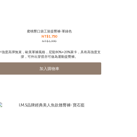
蜜桃臀口袋工裝提臀褲-軍綠色
NT$1,750
NT$1,990
中強度高彈無束，歐美軍褲風格，尼龍80%+20%萊卡，具有高強度支
撐，可外出穿搭亦可做為運動提臀褲。
加入購物車