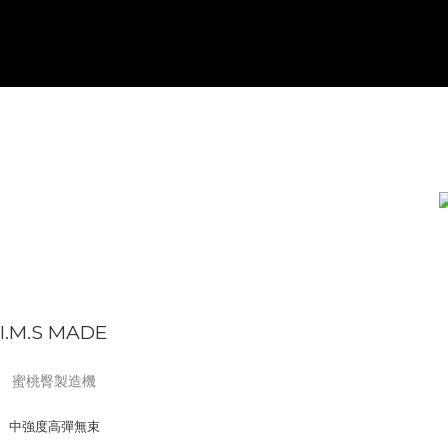
I.M.S MADE
蜜桃臀製造機
中強度高彈無束