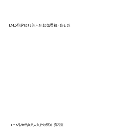
I.M.S品牌經典美人魚款翹臀褲- 寶石藍