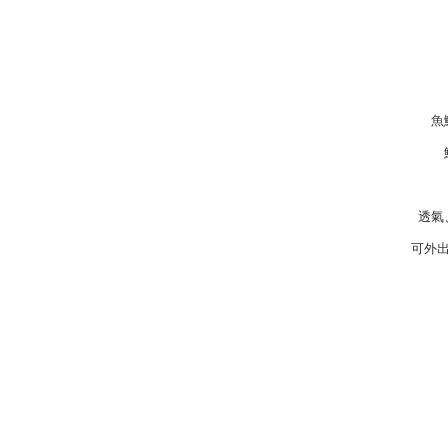
魚
透氣
可外