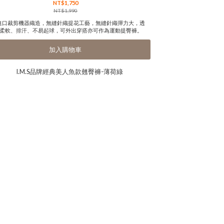
NT$1,750
NT$1,990
進口裁剪機器織造，無縫針織提花工藝，無縫針織彈力大，透
柔軟、排汗、不易起球，可外出穿搭亦可作為運動提臀褲。
加入購物車