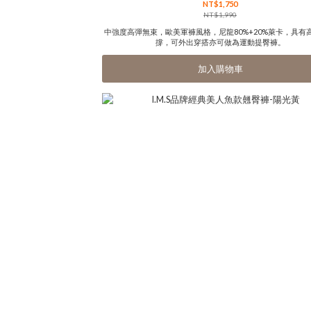
NT$1,750
NT$1,990
中強度高彈無束，歐美軍褲風格，尼龍80%+20%萊卡，具有
撐，可外出穿搭亦可做為運動提臀褲。
加入購物車