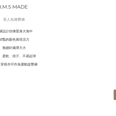
I.M.S MADE
美人魚翹臀褲
鱗設計彷彿置身大海中
鮮豔的顏色展現活力
無縫針織彈力大
、柔軟、排汗、不易起球
出穿搭亦可作為運動提臀褲