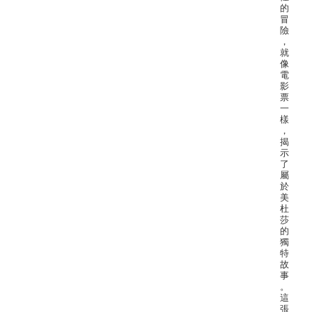
的
冒
險
，
就
像
電
影
票
一
樣
，
揭
示
了
屬
於
美
杜
莎
的
獨
特
故
事
。
這
張