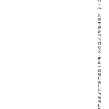
ee
nd
om
。
這
裡
不
僅
是
時
尚
的
殿
堂
，
更
是
一
個
屬
於
美
杜
莎
的
精
彩
世