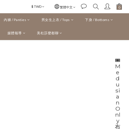
$
TWD
繁體中文
內褲 / Panties
男女生上衣 / Tops
下身 / Bottoms
媒體報導
美杜莎麼都聊
🎟
M
e
d
u
si
a
n
O
nl
y
布