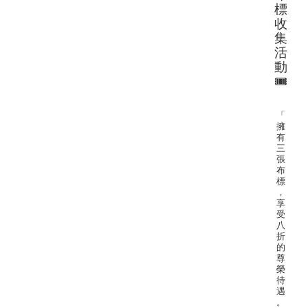
標
收
集
活
動
🎟
「
擁
有
三
張
布
標
，
享
受
八
折
的
尊
榮
待
遇
。