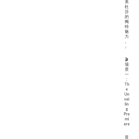
美
杜
莎
的
獨
特
魅
力
。
」
🎬
場
景
一
：
Th
e
Un
vei
lin
g
Pre
mi
ere
首