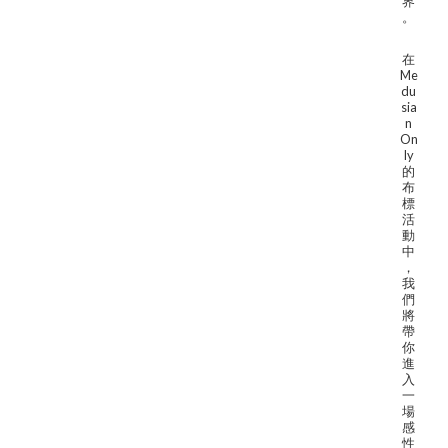
界
。
在
Me
du
sia
n
On
ly
的
布
標
活
動
中
，
我
們
將
帶
你
進
入
一
場
感
性