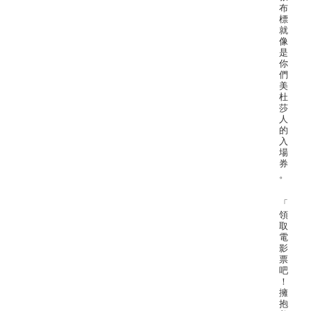
布
標
就
像
是
你
們
美
杜
莎
人
的
入
場
券
。
「
領
取
電
影
票
吧
！
擁
抱