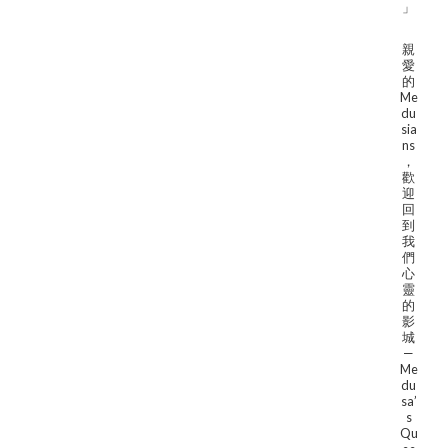
」
親
愛
的
Me
du
sia
ns
，
歡
迎
回
到
我
們
心
靈
的
影
城
—
Me
du
sa’
s
Qu