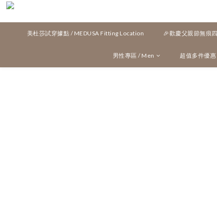
美杜莎試穿據點 / MEDUSA Fitting Location
🎉歡慶父親節無痕四角
男性專區 / Men
超值多件優惠 / M