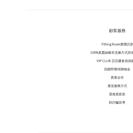
顧客服務
Fitting Room實體試
100%真蠶絲睡衣洗滌方式與
VIP CLUB 莎莎醬會員俱
回饋即獲得購物金
異業合作
運送服務方式
退換貨政策
防詐騙宣導