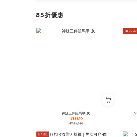
85折優惠
MEDUSA m
神辣三件組馬甲-灰
M
NT$850
NT$1,080
男女通款