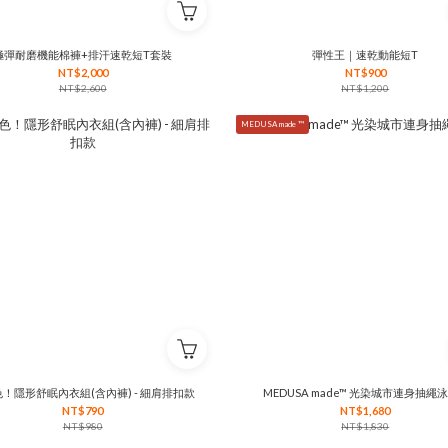
極彈耐磨機能棉褲+排汗速乾短T套裝
彈性王｜速乾動能短T
NT$2,000
NT$900
NT$2,600
NT$1,200
MEDUSA made ™
！隱形舒眠內衣組(含內褲) - 細肩排扣款
MEDUSA made™ 光染城市連身抽繩
NT$790
NT$1,680
NT$980
NT$1,830