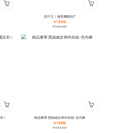
排汗王｜速乾機能短T
NT$900
NT$1,200
泳衣✨
精品奢華 黑絲絨女神內衣組-含內褲
NT$888
NT$1,020