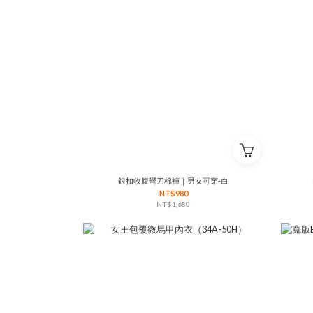
銀扣收腹彎刀棉褲｜男女可穿-白
NT$980
NT$1,680