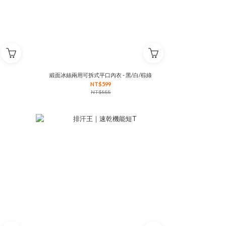
緞面冰絲兩用可拆式平口內衣 - 黑/白/棕綠
NT$599
NT$888