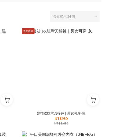
每頁顯示 24 個
男女通款
銀扣收腹彎刀棉褲｜男女可穿-灰
NT$980
NT$1,680