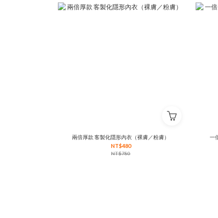
兩倍厚款 客製化隱形內衣（裸膚／粉膚）
一
NT$480
NT$780