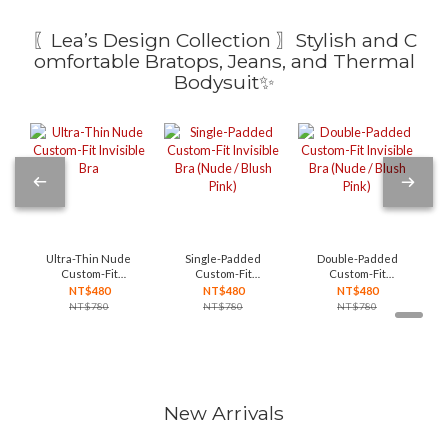
〖Lea’s Design Collection 〗Stylish and C
omfortable Bratops, Jeans, and Thermal
Bodysuit✨
Ultra-Thin Nude
Single-Padded
Double-Padded
Custom-Fit
Custom-Fit
Custom-Fit
Invisible Bra
Invisible Bra
Invisible Bra
NT$480
NT$480
NT$480
(Nude / Blush
(Nude / Blush
NT$780
NT$780
NT$780
Pink)
Pink)
New Arrivals