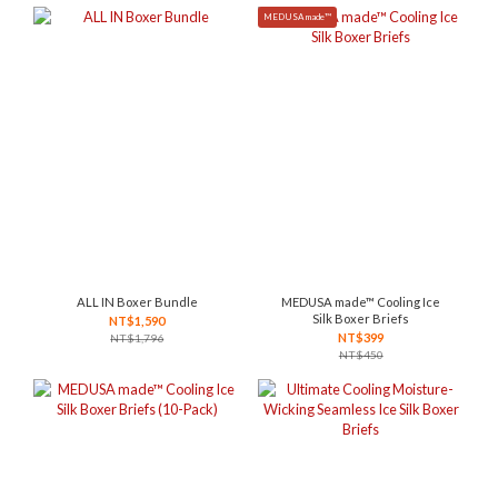
MEDUSA made™
ALL IN Boxer Bundle
MEDUSA made™ Cooling Ice
Silk Boxer Briefs
NT$1,590
NT$399
NT$1,796
NT$450