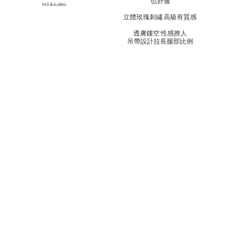
也舒服
NT$1,680
立體玫瑰刺繡 高級有質感
透膚鏤空 性感撩人
吊帶設計拉長腿部比例