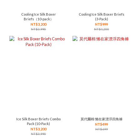
Cooling Ice Silk Boxer
Cooling Ice Silk Boxer Briefs
Briefs（10-pack）
(3-Pack)
NT$3,200
NT$999
NT$3,990
NT$1,200
Ice Silk Boxer Briefs Combo
莫代爾棉 懶在家漂浮四角褲
Pack (10-Pack)
NT$499
NT$3,200
NT$699
NT$3,990