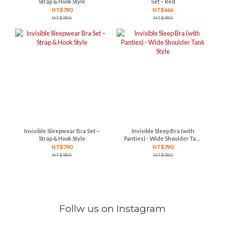
Strap & Hook Style
Set – Red
NT$790
NT$666
NT$980
NT$980
Invisible Sleepwear Bra Set –
Invisible Sleep Bra (with
Strap & Hook Style
Panties) - Wide Shoulder Tank
Style
NT$790
NT$790
NT$980
NT$980
Follw us on Instagram