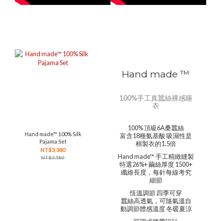
Hand made ™
100%手工真蠶絲裸感睡
衣
100% 頂級6A桑蠶絲
Hand made™ 100% Silk
富含18種氨基酸 吸濕性是
Pajama Set
棉製衣的1.5倍
NT$3,380
Hand made™ 手工精緻縫製
NT$3,580
特選26%+ 繭絲厚度 1500+
纖維長度，每針每線考究
細節
恆溫調節 四季可穿
蠶絲高透氣，可隨氣溫自
動調節體感溫度 冬暖夏涼