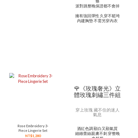
條
派對跳整晚保證都不會掉
擁有強回彈性 久穿不鬆垮
內建胸墊 不需另穿內衣
🌹《玫瑰奢光》立
體玫瑰刺繡三件組
穿上玫瑰 藏不住的迷人
氣息
Rose Embroidery 3-
酒紅色調 顯白又顯氣質
Piece Lingerie Set
細緻蕾絲親膚不刺 穿整晚
NT$1,280