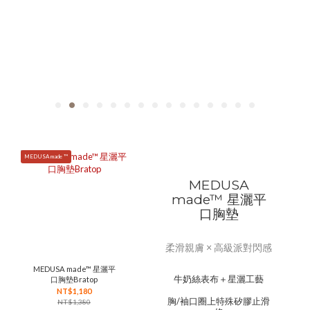
MEDUSA made ™
MEDUSA
made™ 星灑平
口胸墊
柔滑親膚 × 高級派對閃感
MEDUSA made™ 星灑平
牛奶絲表布＋星灑工藝
口胸墊Bratop
NT$1,180
胸/袖口圈上特殊矽膠止滑
NT$1,380