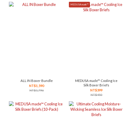
MEDUSA made™
ALL IN Boxer Bundle
MEDUSA made™ Cooling Ice
Silk Boxer Briefs
NT$1,590
NT$399
NT$1,796
NT$450