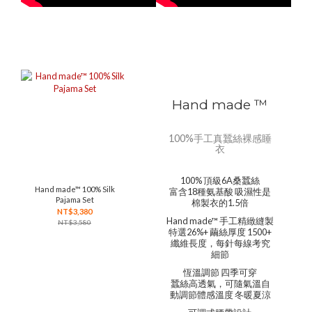
Hand made ™
100%手工真蠶絲裸感睡
衣
100% 頂級6A桑蠶絲
Hand made™ 100% Silk
富含18種氨基酸 吸濕性是
Pajama Set
棉製衣的1.5倍
NT$3,380
Hand made™ 手工精緻縫製
NT$3,580
特選26%+ 繭絲厚度 1500+
纖維長度，每針每線考究
細節
恆溫調節 四季可穿
蠶絲高透氣，可隨氣溫自
動調節體感溫度 冬暖夏涼