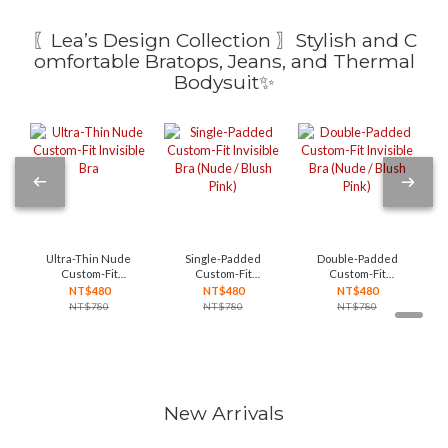
〖Lea’s Design Collection 〗Stylish and C
omfortable Bratops, Jeans, and Thermal
Bodysuit✨
Ultra-Thin Nude
Single-Padded
Double-Padded
Custom-Fit
Custom-Fit
Custom-Fit
Invisible Bra
Invisible Bra
Invisible Bra
NT$480
NT$480
NT$480
(Nude / Blush
(Nude / Blush
NT$780
NT$780
NT$780
Pink)
Pink)
New Arrivals