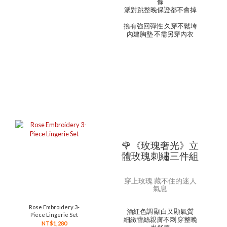
條
派對跳整晚保證都不會掉
擁有強回彈性 久穿不鬆垮
內建胸墊 不需另穿內衣
🌹《玫瑰奢光》立
體玫瑰刺繡三件組
穿上玫瑰 藏不住的迷人
氣息
Rose Embroidery 3-
酒紅色調 顯白又顯氣質
Piece Lingerie Set
細緻蕾絲親膚不刺 穿整晚
NT$1,280