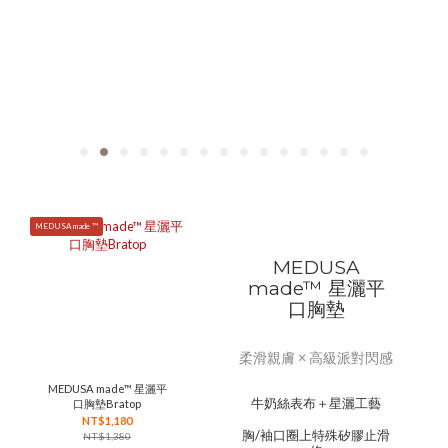
MEDUSA made ™
MEDUSA
made™ 星灑平
口胸墊
柔滑親膚 × 高級派對閃感
MEDUSA made™ 星灑平
牛奶絲表布＋星灑工藝
口胸墊Bratop
NT$1,180
胸/袖口圈上特殊矽膠止滑
NT$1,380