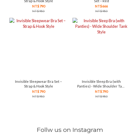
Strap & Hook Style
Set – Red
NT$790
NT$666
NT$980
NT$980
Invisible Sleepwear Bra Set –
Invisible Sleep Bra (with
Strap & Hook Style
Panties) - Wide Shoulder Tank
Style
NT$790
NT$790
NT$980
NT$980
Follw us on Instagram