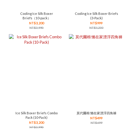
Cooling Ice Silk Boxer
Cooling Ice Silk Boxer Briefs
Briefs（10-pack）
(3-Pack)
NT$3,200
NT$999
NT$3,990
NT$1,200
Ice Silk Boxer Briefs Combo
莫代爾棉 懶在家漂浮四角褲
Pack (10-Pack)
NT$499
NT$3,200
NT$699
NT$3,990