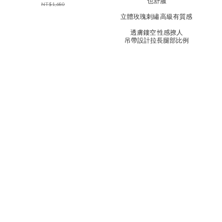
也舒服
NT$1,680
立體玫瑰刺繡 高級有質感
透膚鏤空 性感撩人
吊帶設計拉長腿部比例