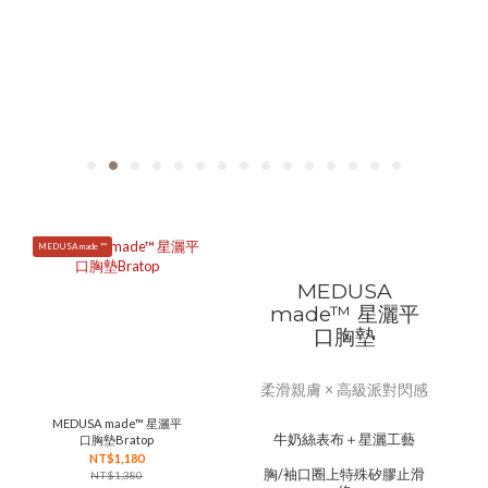
MEDUSA made ™
MEDUSA
made™ 星灑平
口胸墊
柔滑親膚 × 高級派對閃感
MEDUSA made™ 星灑平
牛奶絲表布＋星灑工藝
口胸墊Bratop
NT$1,180
胸/袖口圈上特殊矽膠止滑
NT$1,380