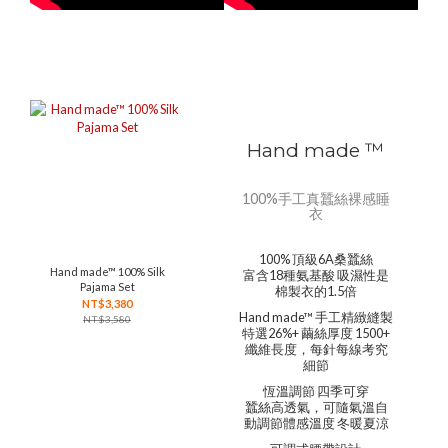
Hand made ™
100%手工真蠶絲裸感睡
衣
100% 頂級6A桑蠶絲
Hand made™ 100% Silk
富含18種氨基酸 吸濕性是
Pajama Set
棉製衣的1.5倍
NT$3,380
Hand made™ 手工精緻縫製
NT$3,580
特選26%+ 繭絲厚度 1500+
纖維長度，每針每線考究
細節
恆溫調節 四季可穿
蠶絲高透氣，可隨氣溫自
動調節體感溫度 冬暖夏涼