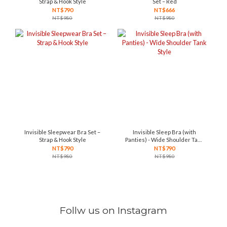
Strap & Hook Style
Set – Red
NT$790
NT$666
NT$980
NT$980
Invisible Sleepwear Bra Set –
Invisible Sleep Bra (with
Strap & Hook Style
Panties) - Wide Shoulder Tank
Style
NT$790
NT$790
NT$980
NT$980
Follw us on Instagram