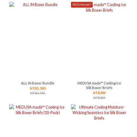
MEDUSA made™
ALL IN Boxer Bundle
MEDUSA made™ Cooling Ice
Silk Boxer Briefs
NT$1,590
NT$399
NT$1,796
NT$450