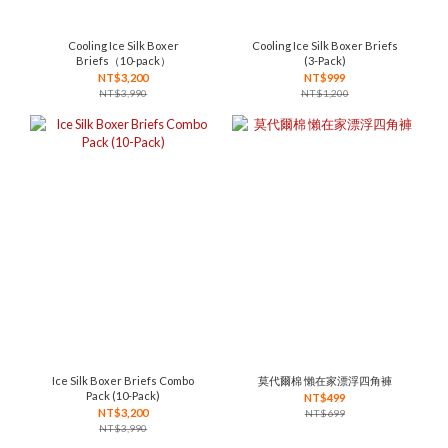
Cooling Ice Silk Boxer
Cooling Ice Silk Boxer Briefs
Briefs（10-pack）
(3-Pack)
NT$3,200
NT$999
NT$3,990
NT$1,200
Ice Silk Boxer Briefs Combo
莫代爾棉 懶在家漂浮四角褲
Pack (10-Pack)
NT$499
NT$3,200
NT$699
NT$3,990