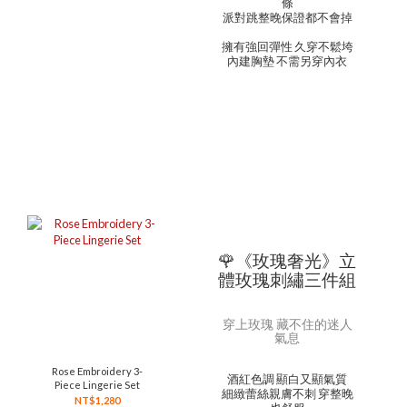
條
派對跳整晚保證都不會掉
擁有強回彈性 久穿不鬆垮
內建胸墊 不需另穿內衣
🌹《玫瑰奢光》立
體玫瑰刺繡三件組
穿上玫瑰 藏不住的迷人
氣息
Rose Embroidery 3-
酒紅色調 顯白又顯氣質
Piece Lingerie Set
細緻蕾絲親膚不刺 穿整晚
NT$1,280