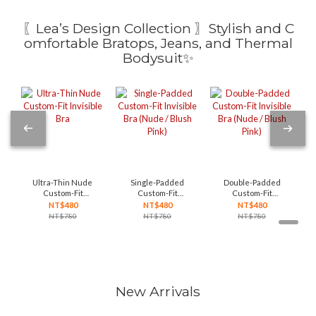
〖Lea’s Design Collection 〗Stylish and C
omfortable Bratops, Jeans, and Thermal
Bodysuit✨
Ultra-Thin Nude
Single-Padded
Double-Padded
Custom-Fit
Custom-Fit
Custom-Fit
Invisible Bra
Invisible Bra
Invisible Bra
NT$480
NT$480
NT$480
(Nude / Blush
(Nude / Blush
NT$780
NT$780
NT$780
Pink)
Pink)
New Arrivals