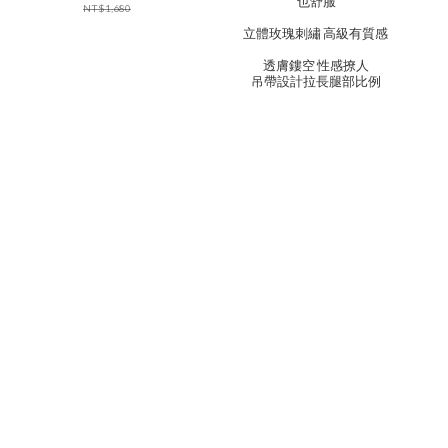
也舒服
NT$1,680
立體玫瑰刺繡 高級有質感
透膚鏤空 性感撩人
吊帶設計拉長腿部比例