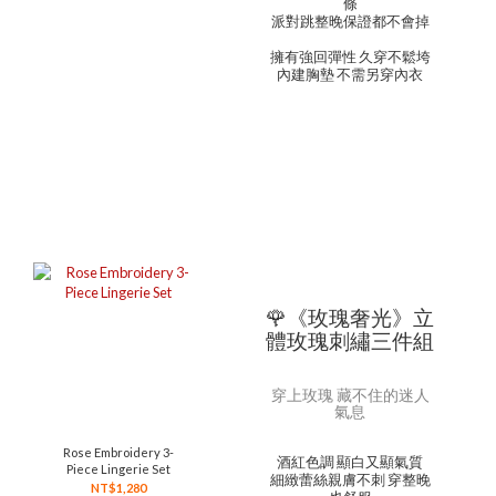
條
派對跳整晚保證都不會掉
擁有強回彈性 久穿不鬆垮
內建胸墊 不需另穿內衣
🌹《玫瑰奢光》立
體玫瑰刺繡三件組
穿上玫瑰 藏不住的迷人
氣息
Rose Embroidery 3-
酒紅色調 顯白又顯氣質
Piece Lingerie Set
細緻蕾絲親膚不刺 穿整晚
NT$1,280