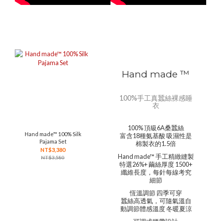
Hand made ™
100%手工真蠶絲裸感睡
衣
100% 頂級6A桑蠶絲
Hand made™ 100% Silk
富含18種氨基酸 吸濕性是
Pajama Set
棉製衣的1.5倍
NT$3,380
Hand made™ 手工精緻縫製
NT$3,580
特選26%+ 繭絲厚度 1500+
纖維長度，每針每線考究
細節
恆溫調節 四季可穿
蠶絲高透氣，可隨氣溫自
動調節體感溫度 冬暖夏涼