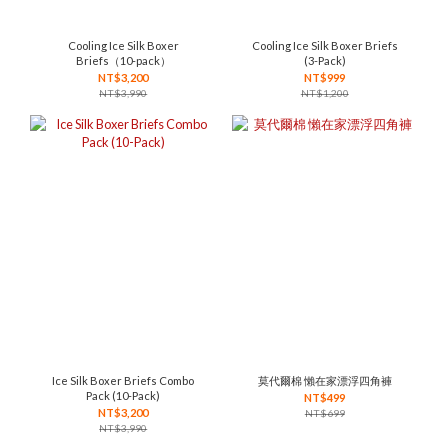
Cooling Ice Silk Boxer
Cooling Ice Silk Boxer Briefs
Briefs（10-pack）
(3-Pack)
NT$3,200
NT$999
NT$3,990
NT$1,200
Ice Silk Boxer Briefs Combo
莫代爾棉 懶在家漂浮四角褲
Pack (10-Pack)
NT$499
NT$3,200
NT$699
NT$3,990