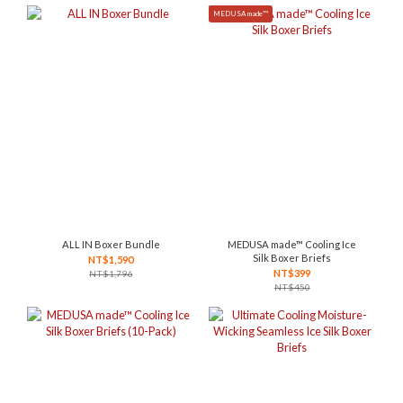
MEDUSA made™
ALL IN Boxer Bundle
MEDUSA made™ Cooling Ice
Silk Boxer Briefs
NT$1,590
NT$399
NT$1,796
NT$450