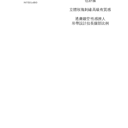
也舒服
NT$1,680
立體玫瑰刺繡 高級有質感
透膚鏤空 性感撩人
吊帶設計拉長腿部比例