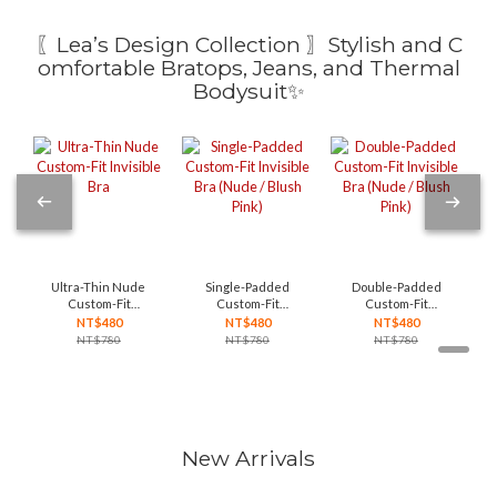
〖Lea’s Design Collection 〗Stylish and C
omfortable Bratops, Jeans, and Thermal
Bodysuit✨
Ultra-Thin Nude
Single-Padded
Double-Padded
Custom-Fit
Custom-Fit
Custom-Fit
Invisible Bra
Invisible Bra
Invisible Bra
NT$480
NT$480
NT$480
(Nude / Blush
(Nude / Blush
NT$780
NT$780
NT$780
Pink)
Pink)
New Arrivals