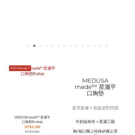
MEDUSA made ™
MEDUSA
made™ 星灑平
口胸墊
柔滑親膚 × 高級派對閃感
MEDUSA made™ 星灑平
牛奶絲表布＋星灑工藝
口胸墊Bratop
NT$1,180
胸/袖口圈上特殊矽膠止滑
NT$1,380