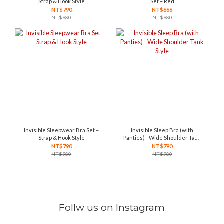
Strap & Hook Style
Set – Red
NT$790
NT$666
NT$980
NT$980
Invisible Sleepwear Bra Set –
Invisible Sleep Bra (with
Strap & Hook Style
Panties) - Wide Shoulder Tank
Style
NT$790
NT$790
NT$980
NT$980
Follw us on Instagram