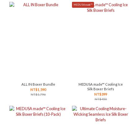
MEDUSA made™
ALL IN Boxer Bundle
MEDUSA made™ Cooling Ice
Silk Boxer Briefs
NT$1,590
NT$399
NT$1,796
NT$450