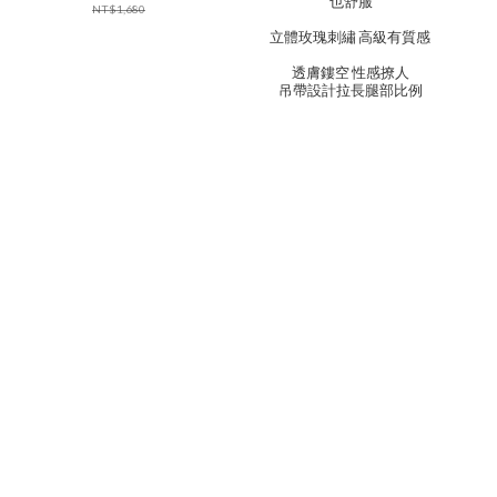
也舒服
NT$1,680
立體玫瑰刺繡 高級有質感
透膚鏤空 性感撩人
吊帶設計拉長腿部比例