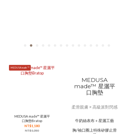
MEDUSA made ™
MEDUSA
made™ 星灑平
口胸墊
柔滑親膚 × 高級派對閃感
MEDUSA made™ 星灑平
牛奶絲表布＋星灑工藝
口胸墊Bratop
NT$1,180
胸/袖口圈上特殊矽膠止滑
NT$1,380