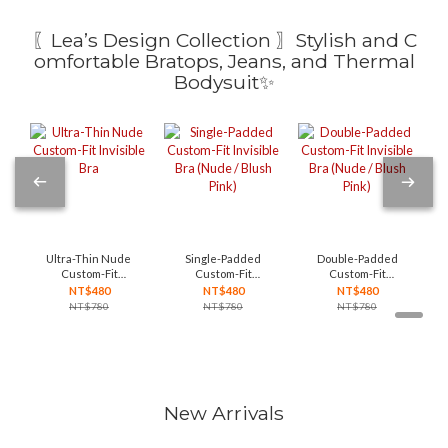
〖Lea’s Design Collection 〗Stylish and C
omfortable Bratops, Jeans, and Thermal
Bodysuit✨
Ultra-Thin Nude
Single-Padded
Double-Padded
Custom-Fit
Custom-Fit
Custom-Fit
Invisible Bra
Invisible Bra
Invisible Bra
NT$480
NT$480
NT$480
(Nude / Blush
(Nude / Blush
NT$780
NT$780
NT$780
Pink)
Pink)
New Arrivals