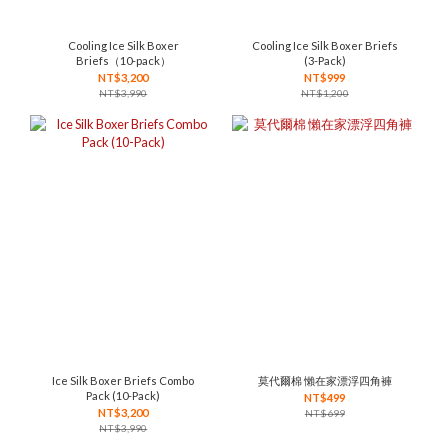
Cooling Ice Silk Boxer
Cooling Ice Silk Boxer Briefs
Briefs（10-pack）
(3-Pack)
NT$3,200
NT$999
NT$3,990
NT$1,200
Ice Silk Boxer Briefs Combo
莫代爾棉 懶在家漂浮四角褲
Pack (10-Pack)
NT$499
NT$3,200
NT$699
NT$3,990