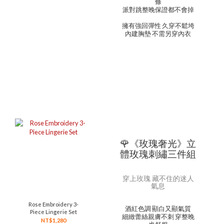
條
派對跳整晚保證都不會掉
擁有強回彈性 久穿不鬆垮
內建胸墊 不需另穿內衣
🌹《玫瑰奢光》立
體玫瑰刺繡三件組
穿上玫瑰 藏不住的迷人
氣息
Rose Embroidery 3-
酒紅色調 顯白又顯氣質
Piece Lingerie Set
細緻蕾絲親膚不刺 穿整晚
NT$1,280