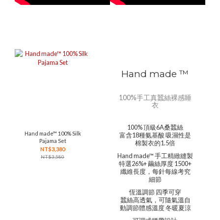
Hand made ™
100%手工真蠶絲裸感睡
衣
100% 頂級6A桑蠶絲
Hand made™ 100% Silk
富含18種氨基酸 吸濕性是
Pajama Set
棉製衣的1.5倍
NT$3,380
Hand made™ 手工精緻縫製
NT$3,580
特選26%+ 繭絲厚度 1500+
纖維長度，每針每線考究
細節
恆溫調節 四季可穿
蠶絲高透氣，可隨氣溫自
動調節體感溫度 冬暖夏涼