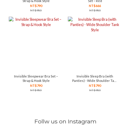
Strap & Hook Style
Set – Red
NT$790
NT$666
NT$980
NT$980
Invisible Sleepwear Bra Set –
Invisible Sleep Bra (with
Strap & Hook Style
Panties) - Wide Shoulder Tank
Style
NT$790
NT$790
NT$980
NT$980
Follw us on Instagram