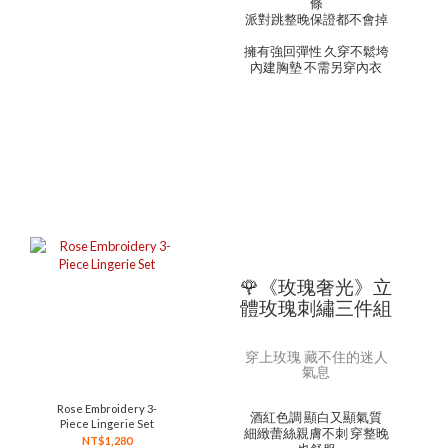
條
派對跳整晚保證都不會掉
擁有強回彈性 久穿不鬆垮
內建胸墊 不需另穿內衣
🌹《玫瑰奢光》立
體玫瑰刺繡三件組
穿上玫瑰 藏不住的迷人
氣息
Rose Embroidery 3-
酒紅色調 顯白又顯氣質
Piece Lingerie Set
細緻蕾絲親膚不刺 穿整晚
NT$1,280