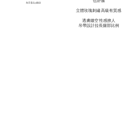
也舒服
NT$1,680
立體玫瑰刺繡 高級有質感
透膚鏤空 性感撩人
吊帶設計拉長腿部比例