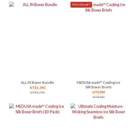
MEDUSA made™
ALL IN Boxer Bundle
MEDUSA made™ Cooling Ice
Silk Boxer Briefs
NT$1,590
NT$399
NT$1,796
NT$450