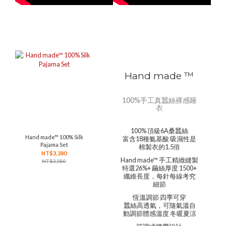
Hand made ™
100%手工真蠶絲裸感睡
衣
100% 頂級6A桑蠶絲
Hand made™ 100% Silk
富含18種氨基酸 吸濕性是
Pajama Set
棉製衣的1.5倍
NT$3,380
Hand made™ 手工精緻縫製
NT$3,580
特選26%+ 繭絲厚度 1500+
纖維長度，每針每線考究
細節
恆溫調節 四季可穿
蠶絲高透氣，可隨氣溫自
動調節體感溫度 冬暖夏涼