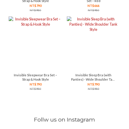
Strap & Hook Style
Set – Red
NT$790
NT$666
NT$980
NT$980
Invisible Sleepwear Bra Set –
Invisible Sleep Bra (with
Strap & Hook Style
Panties) - Wide Shoulder Tank
Style
NT$790
NT$790
NT$980
NT$980
Follw us on Instagram