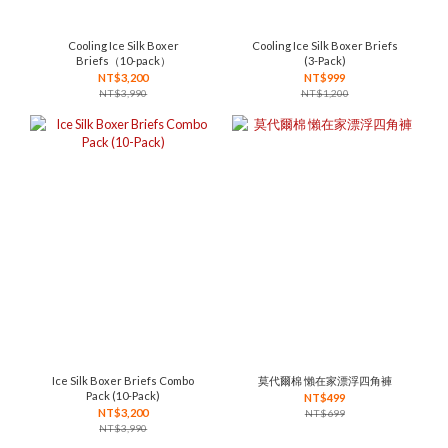
Cooling Ice Silk Boxer
Cooling Ice Silk Boxer Briefs
Briefs（10-pack）
(3-Pack)
NT$3,200
NT$999
NT$3,990
NT$1,200
Ice Silk Boxer Briefs Combo
莫代爾棉 懶在家漂浮四角褲
Pack (10-Pack)
NT$499
NT$3,200
NT$699
NT$3,990