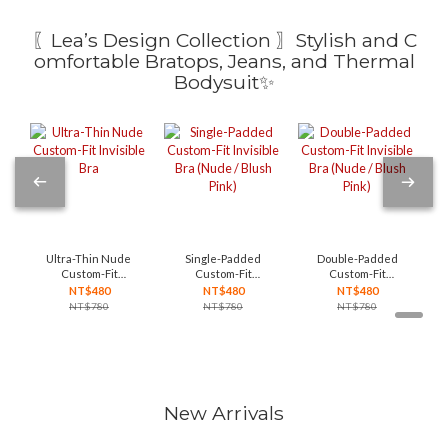
〖Lea’s Design Collection 〗Stylish and C
omfortable Bratops, Jeans, and Thermal
Bodysuit✨
Ultra-Thin Nude
Single-Padded
Double-Padded
Custom-Fit
Custom-Fit
Custom-Fit
Invisible Bra
Invisible Bra
Invisible Bra
NT$480
NT$480
NT$480
(Nude / Blush
(Nude / Blush
NT$780
NT$780
NT$780
Pink)
Pink)
New Arrivals