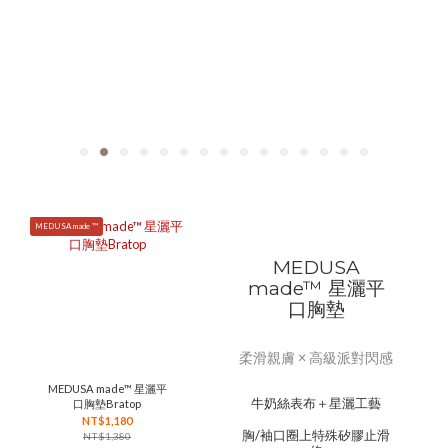
MEDUSA made ™
MEDUSA
made™ 星灑平
口胸墊
柔滑親膚 × 高級派對閃感
MEDUSA made™ 星灑平
牛奶絲表布＋星灑工藝
口胸墊Bratop
NT$1,180
胸/袖口圈上特殊矽膠止滑
NT$1,380