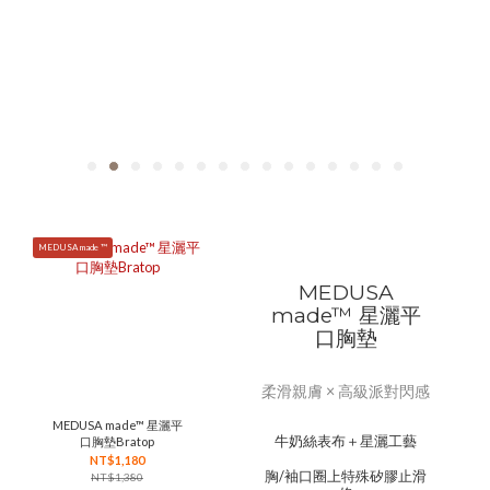
MEDUSA made ™
MEDUSA
made™ 星灑平
口胸墊
柔滑親膚 × 高級派對閃感
MEDUSA made™ 星灑平
牛奶絲表布＋星灑工藝
口胸墊Bratop
NT$1,180
胸/袖口圈上特殊矽膠止滑
NT$1,380