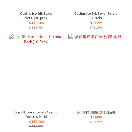
Cooling Ice Silk Boxer
Cooling Ice Silk Boxer Briefs
Briefs（10-pack）
(3-Pack)
NT$3,200
NT$999
NT$3,990
NT$1,200
Ice Silk Boxer Briefs Combo
莫代爾棉 懶在家漂浮四角褲
Pack (10-Pack)
NT$499
NT$3,200
NT$699
NT$3,990