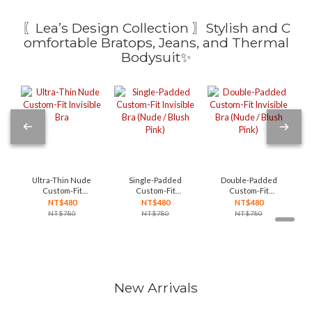
〖Lea’s Design Collection 〗Stylish and C
omfortable Bratops, Jeans, and Thermal
Bodysuit✨
Ultra-Thin Nude
Single-Padded
Double-Padded
Custom-Fit
Custom-Fit
Custom-Fit
Invisible Bra
Invisible Bra
Invisible Bra
NT$480
NT$480
NT$480
(Nude / Blush
(Nude / Blush
NT$780
NT$780
NT$780
Pink)
Pink)
New Arrivals