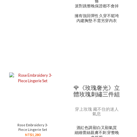
條
派對跳整晚保證都不會掉
擁有強回彈性 久穿不鬆垮
內建胸墊 不需另穿內衣
🌹《玫瑰奢光》立
體玫瑰刺繡三件組
穿上玫瑰 藏不住的迷人
氣息
Rose Embroidery 3-
酒紅色調 顯白又顯氣質
Piece Lingerie Set
細緻蕾絲親膚不刺 穿整晚
NT$1,280