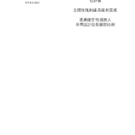
也舒服
NT$1,680
立體玫瑰刺繡 高級有質感
透膚鏤空 性感撩人
吊帶設計拉長腿部比例