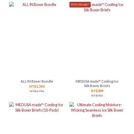
MEDUSA made™
ALL IN Boxer Bundle
MEDUSA made™ Cooling Ice
Silk Boxer Briefs
NT$1,590
NT$399
NT$1,796
NT$450