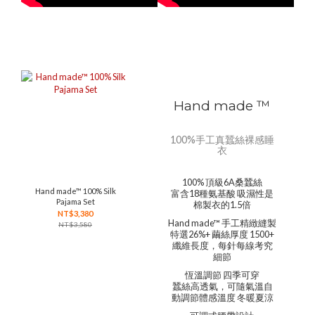
Hand made ™
100%手工真蠶絲裸感睡
衣
100% 頂級6A桑蠶絲
Hand made™ 100% Silk
富含18種氨基酸 吸濕性是
Pajama Set
棉製衣的1.5倍
NT$3,380
Hand made™ 手工精緻縫製
NT$3,580
特選26%+ 繭絲厚度 1500+
纖維長度，每針每線考究
細節
恆溫調節 四季可穿
蠶絲高透氣，可隨氣溫自
動調節體感溫度 冬暖夏涼