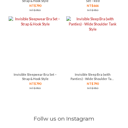
Strap & Hook Style
Set – Red
NT$790
NT$666
NT$980
NT$980
Invisible Sleepwear Bra Set –
Invisible Sleep Bra (with
Strap & Hook Style
Panties) - Wide Shoulder Tank
Style
NT$790
NT$790
NT$980
NT$980
Follw us on Instagram