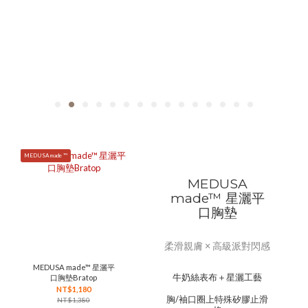
MEDUSA made ™
MEDUSA
made™ 星灑平
口胸墊
柔滑親膚 × 高級派對閃感
MEDUSA made™ 星灑平
牛奶絲表布＋星灑工藝
口胸墊Bratop
NT$1,180
胸/袖口圈上特殊矽膠止滑
NT$1,380