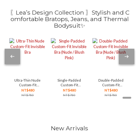
〖Lea’s Design Collection 〗Stylish and C
omfortable Bratops, Jeans, and Thermal
Bodysuit✨
Ultra-Thin Nude
Single-Padded
Double-Padded
Custom-Fit
Custom-Fit
Custom-Fit
Invisible Bra
Invisible Bra
Invisible Bra
NT$480
NT$480
NT$480
(Nude / Blush
(Nude / Blush
NT$780
NT$780
NT$780
Pink)
Pink)
New Arrivals