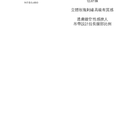
也舒服
NT$1,680
立體玫瑰刺繡 高級有質感
透膚鏤空 性感撩人
吊帶設計拉長腿部比例