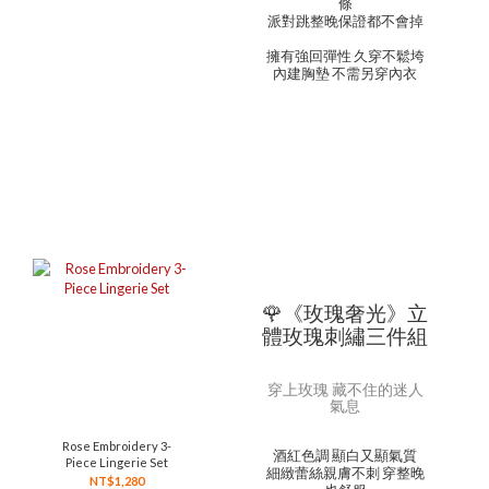
條
派對跳整晚保證都不會掉
擁有強回彈性 久穿不鬆垮
內建胸墊 不需另穿內衣
🌹《玫瑰奢光》立
體玫瑰刺繡三件組
穿上玫瑰 藏不住的迷人
氣息
Rose Embroidery 3-
酒紅色調 顯白又顯氣質
Piece Lingerie Set
細緻蕾絲親膚不刺 穿整晚
NT$1,280