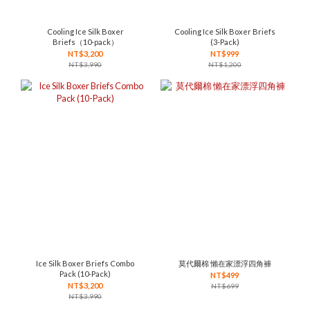
Cooling Ice Silk Boxer
Cooling Ice Silk Boxer Briefs
Briefs（10-pack）
(3-Pack)
NT$3,200
NT$999
NT$3,990
NT$1,200
Ice Silk Boxer Briefs Combo
莫代爾棉 懶在家漂浮四角褲
Pack (10-Pack)
NT$499
NT$3,200
NT$699
NT$3,990