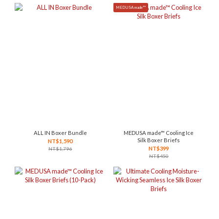
MEDUSA made™
ALL IN Boxer Bundle
MEDUSA made™ Cooling Ice
Silk Boxer Briefs
NT$1,590
NT$399
NT$1,796
NT$450