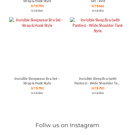
Strap & Hook Style
Set – Red
NT$790
NT$666
NT$980
NT$980
Invisible Sleepwear Bra Set –
Invisible Sleep Bra (with
Strap & Hook Style
Panties) - Wide Shoulder Tank
Style
NT$790
NT$790
NT$980
NT$980
Follw us on Instagram