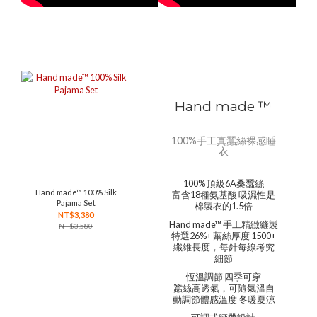
Hand made ™
100%手工真蠶絲裸感睡
衣
100% 頂級6A桑蠶絲
Hand made™ 100% Silk
富含18種氨基酸 吸濕性是
Pajama Set
棉製衣的1.5倍
NT$3,380
Hand made™ 手工精緻縫製
NT$3,580
特選26%+ 繭絲厚度 1500+
纖維長度，每針每線考究
細節
恆溫調節 四季可穿
蠶絲高透氣，可隨氣溫自
動調節體感溫度 冬暖夏涼