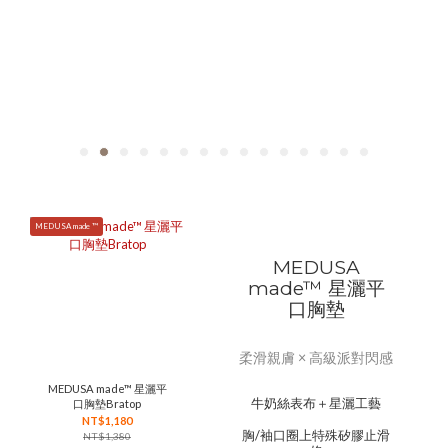
MEDUSA made ™
MEDUSA
made™ 星灑平
口胸墊
柔滑親膚 × 高級派對閃感
MEDUSA made™ 星灑平
牛奶絲表布＋星灑工藝
口胸墊Bratop
NT$1,180
胸/袖口圈上特殊矽膠止滑
NT$1,380