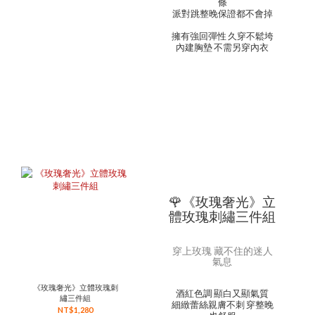
條
派對跳整晚保證都不會掉
擁有強回彈性 久穿不鬆垮
內建胸墊 不需另穿內衣
🌹《玫瑰奢光》立
體玫瑰刺繡三件組
穿上玫瑰 藏不住的迷人
氣息
《玫瑰奢光》立體玫瑰刺
酒紅色調 顯白又顯氣質
繡三件組
細緻蕾絲親膚不刺 穿整晚
NT$1,280