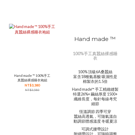
Hand made ™
100%手工真蠶絲裸感睡
衣
100% 頂級6A桑蠶絲
Hand made ™ 100%手工
富含18種氨基酸 吸濕性是
真蠶絲裸感睡衣袍組
棉製衣的1.5倍
NT$3,380
Hand made™ 手工精緻縫製
NT$3,580
特選26%+ 繭絲厚度 1500+
纖維長度，每針每線考究
細節
恆溫調節 四季可穿
蠶絲高透氣，可隨氣溫自
動調節體感溫度 冬暖夏涼
可調式腰帶設計
附綁帶設計，可隨時調整