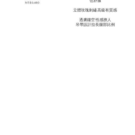
也舒服
NT$1,680
立體玫瑰刺繡 高級有質感
透膚鏤空 性感撩人
吊帶設計拉長腿部比例