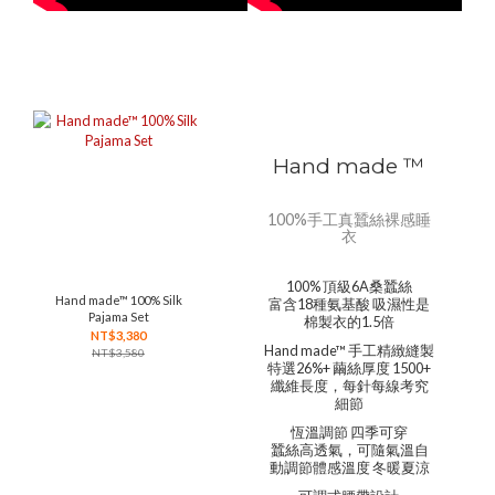
Hand made ™
100%手工真蠶絲裸感睡
衣
100% 頂級6A桑蠶絲
Hand made™ 100% Silk
富含18種氨基酸 吸濕性是
Pajama Set
棉製衣的1.5倍
NT$3,380
Hand made™ 手工精緻縫製
NT$3,580
特選26%+ 繭絲厚度 1500+
纖維長度，每針每線考究
細節
恆溫調節 四季可穿
蠶絲高透氣，可隨氣溫自
動調節體感溫度 冬暖夏涼