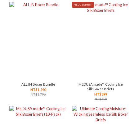
MEDUSA made™
ALL IN Boxer Bundle
MEDUSA made™ Cooling Ice
Silk Boxer Briefs
NT$1,590
NT$399
NT$1,796
NT$450