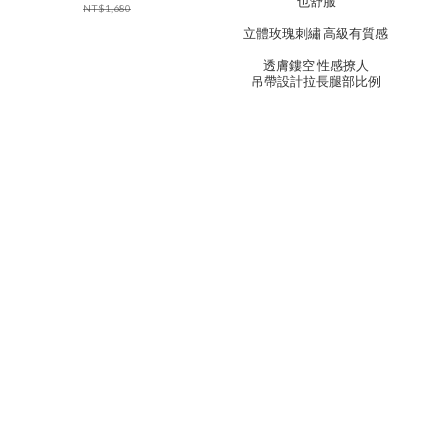
也舒服
NT$1,680
立體玫瑰刺繡 高級有質感
透膚鏤空 性感撩人
吊帶設計拉長腿部比例