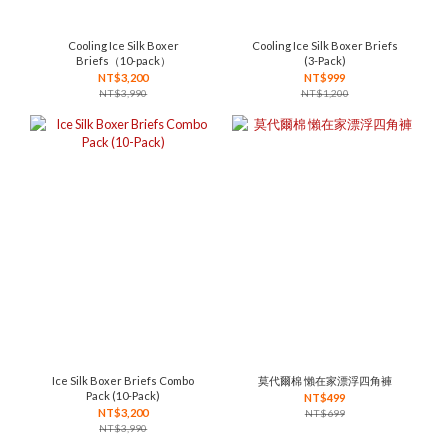
Cooling Ice Silk Boxer
Cooling Ice Silk Boxer Briefs
Briefs（10-pack）
(3-Pack)
NT$3,200
NT$999
NT$3,990
NT$1,200
Ice Silk Boxer Briefs Combo
莫代爾棉 懶在家漂浮四角褲
Pack (10-Pack)
NT$499
NT$3,200
NT$699
NT$3,990