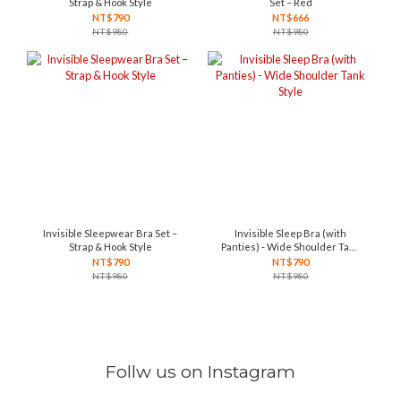
Strap & Hook Style
Set – Red
NT$790
NT$666
NT$980
NT$980
Invisible Sleepwear Bra Set –
Invisible Sleep Bra (with
Strap & Hook Style
Panties) - Wide Shoulder Tank
Style
NT$790
NT$790
NT$980
NT$980
Follw us on Instagram