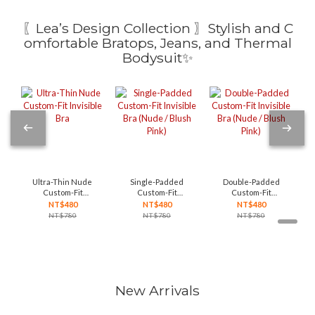
〖Lea’s Design Collection 〗Stylish and C
omfortable Bratops, Jeans, and Thermal
Bodysuit✨
Ultra-Thin Nude
Single-Padded
Double-Padded
Custom-Fit
Custom-Fit
Custom-Fit
Invisible Bra
Invisible Bra
Invisible Bra
NT$480
NT$480
NT$480
(Nude / Blush
(Nude / Blush
NT$780
NT$780
NT$780
Pink)
Pink)
New Arrivals