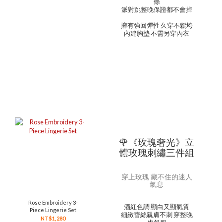
條
派對跳整晚保證都不會掉
擁有強回彈性 久穿不鬆垮
內建胸墊 不需另穿內衣
🌹《玫瑰奢光》立
體玫瑰刺繡三件組
穿上玫瑰 藏不住的迷人
氣息
Rose Embroidery 3-
酒紅色調 顯白又顯氣質
Piece Lingerie Set
細緻蕾絲親膚不刺 穿整晚
NT$1,280