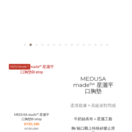
MEDUSA made ™
MEDUSA
made™ 星灑平
口胸墊
柔滑親膚 × 高級派對閃感
MEDUSA made™ 星灑平
牛奶絲表布＋星灑工藝
口胸墊Bratop
NT$1,180
胸/袖口圈上特殊矽膠止滑
NT$1,380