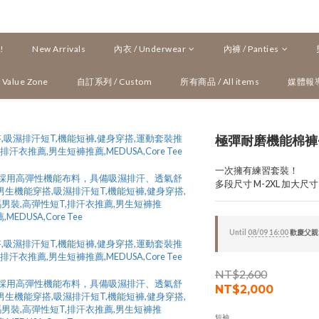
!
New Arrivals
內衣 / Underwear
內褲 / Panties
Value Zone
自訂系列 / Custom
所有商品 / All items
媒體報
極彈耐磨機能棉褲
一次擁有練習套裝！
多段尺寸 M-2XL 加大尺
Until
08/09 16:00
歡慶父親節
NT$2,600
NT$2,000
短袖