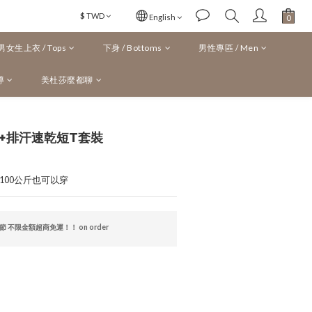
$
TWD
English
男女生上衣 / Tops
下身 / Bottoms
男性專區 / Men
導
美杜莎麼都聊
+排汗速乾短T套裝
寸100公斤也可以穿
 不限金額超商免運！！ on order