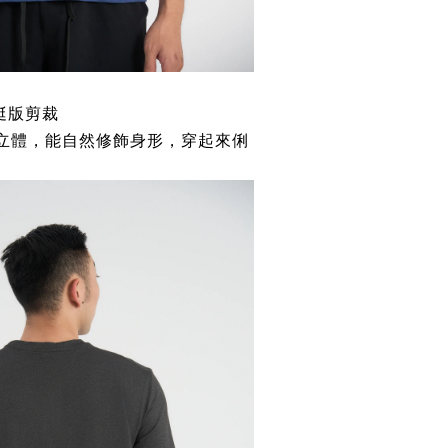
挺版剪裁
型立體，能自然修飾身形，穿起來俐