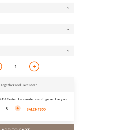
 Together and Save More
USA Custom Handmade Laser-Engraved Hangers
SALE NT$50
ADD TO CART