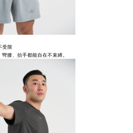
不受限
，彎腰、抬手都能自在不束縛。