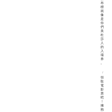
布
標
就
像
是
你
們
美
杜
莎
人
的
入
場
券
。
「
領
取
電
影
票
吧
！
擁
抱