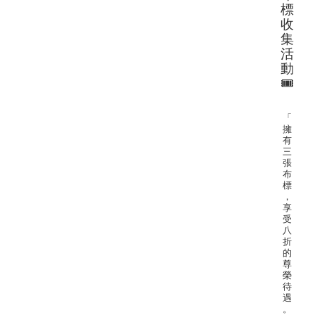
標
收
集
活
動
🎟
「
擁
有
三
張
布
標
，
享
受
八
折
的
尊
榮
待
遇
。