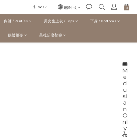
$
TWD
繁體中文
內褲 / Panties
男女生上衣 / Tops
下身 / Bottoms
媒體報導
美杜莎麼都聊
🎟
M
e
d
u
si
a
n
O
nl
y
布