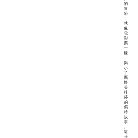
的
冒
險
，
就
像
電
影
票
一
樣
，
揭
示
了
屬
於
美
杜
莎
的
獨
特
故
事
。
這
張