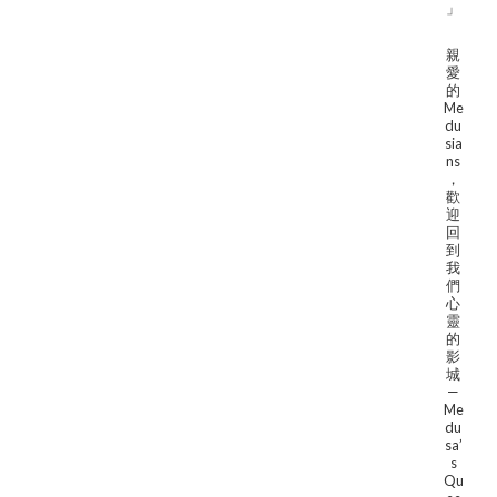
」
親
愛
的
Me
du
sia
ns
，
歡
迎
回
到
我
們
心
靈
的
影
城
—
Me
du
sa’
s
Qu