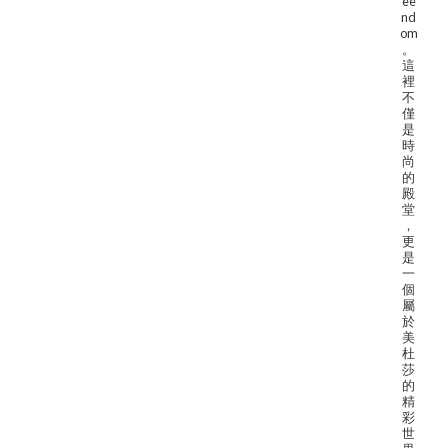
ee
nd
om
。
這
裡
不
僅
是
時
尚
的
殿
堂
，
更
是
一
個
屬
於
美
杜
莎
的
精
彩
世