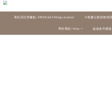
美杜莎試穿據點 / MEDUSA Fitting Location
🎉歡慶父親節無痕四角
男性專區 / Men
超值多件優惠 / M