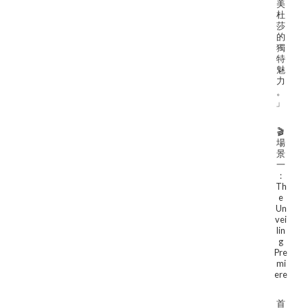
美
杜
莎
的
獨
特
魅
力
。
」
🎬
場
景
一
：
Th
e
Un
vei
lin
g
Pre
mi
ere
首