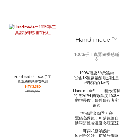
Hand made ™
100%手工真蠶絲裸感睡
衣
100% 頂級6A桑蠶絲
Hand made ™ 100%手工
富含18種氨基酸 吸濕性是
真蠶絲裸感睡衣袍組
棉製衣的1.5倍
NT$3,380
Hand made™ 手工精緻縫製
NT$3,580
特選26%+ 繭絲厚度 1500+
纖維長度，每針每線考究
細節
恆溫調節 四季可穿
蠶絲高透氣，可隨氣溫自
動調節體感溫度 冬暖夏涼
可調式腰帶設計
附綁帶設計，可隨時調整