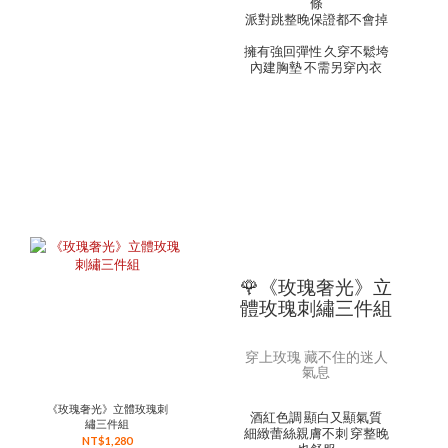
條
派對跳整晚保證都不會掉
擁有強回彈性 久穿不鬆垮
內建胸墊 不需另穿內衣
🌹《玫瑰奢光》立
體玫瑰刺繡三件組
穿上玫瑰 藏不住的迷人
氣息
《玫瑰奢光》立體玫瑰刺
酒紅色調 顯白又顯氣質
繡三件組
細緻蕾絲親膚不刺 穿整晚
NT$1,280