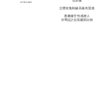
也舒服
NT$1,680
立體玫瑰刺繡 高級有質感
透膚鏤空 性感撩人
吊帶設計拉長腿部比例