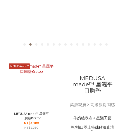
MEDUSA made ™
MEDUSA
made™ 星灑平
口胸墊
柔滑親膚 × 高級派對閃感
MEDUSA made™ 星灑平
牛奶絲表布＋星灑工藝
口胸墊Bratop
NT$1,180
胸/袖口圈上特殊矽膠止滑
NT$1,380