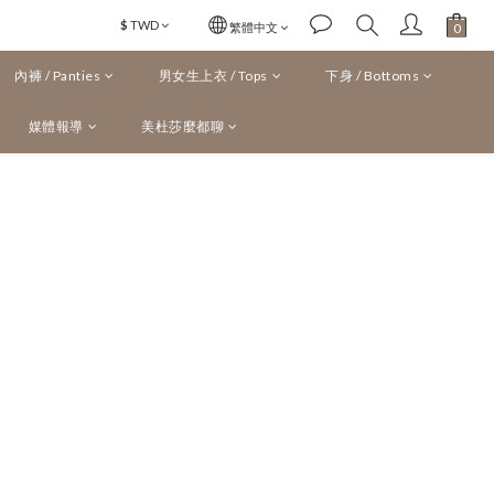
$
TWD
繁體中文
內褲 / Panties
男女生上衣 / Tops
下身 / Bottoms
媒體報導
美杜莎麼都聊