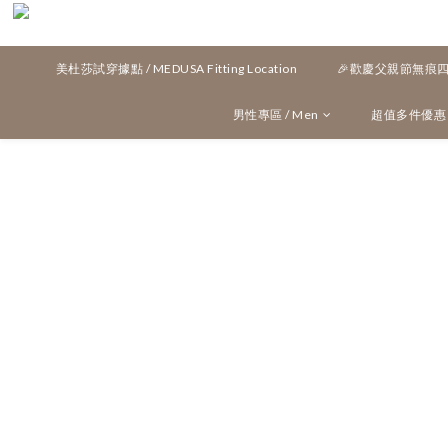
美杜莎試穿據點 / MEDUSA Fitting Location
🎉歡慶父親節無痕四角
男性專區 / Men
超值多件優惠 / M