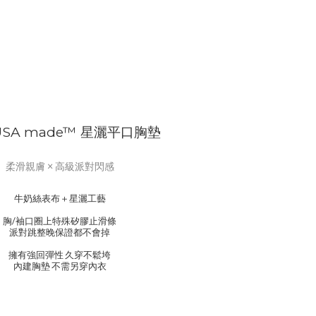
USA made™ 星灑平口胸墊
柔滑親膚 × 高級派對閃感
牛奶絲表布＋星灑工藝
胸/袖口圈上特殊矽膠止滑條
派對跳整晚保證都不會掉
擁有強回彈性 久穿不鬆垮
內建胸墊 不需另穿內衣