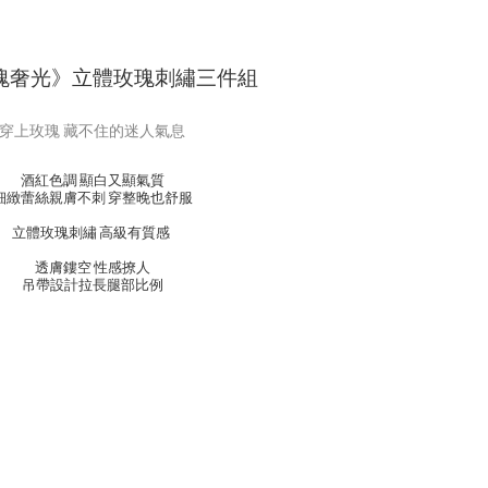
玫瑰奢光》立體玫瑰刺繡三件組
穿上玫瑰 藏不住的迷人氣息
酒紅色調 顯白又顯氣質
細緻蕾絲親膚不刺 穿整晚也舒服
立體玫瑰刺繡 高級有質感
透膚鏤空 性感撩人
吊帶設計拉長腿部比例