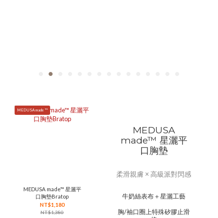
MEDUSA made ™
MEDUSA
made™ 星灑平
口胸墊
柔滑親膚 × 高級派對閃感
MEDUSA made™ 星灑平
牛奶絲表布＋星灑工藝
口胸墊Bratop
NT$1,180
胸/袖口圈上特殊矽膠止滑
NT$1,380