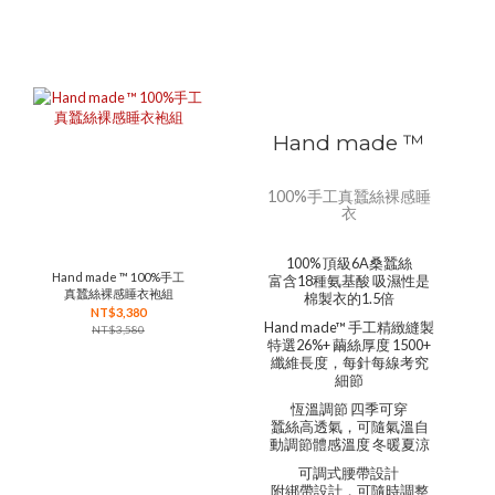
Hand made ™
100%手工真蠶絲裸感睡
衣
100% 頂級6A桑蠶絲
Hand made ™ 100%手工
富含18種氨基酸 吸濕性是
真蠶絲裸感睡衣袍組
棉製衣的1.5倍
NT$3,380
Hand made™ 手工精緻縫製
NT$3,580
特選26%+ 繭絲厚度 1500+
纖維長度，每針每線考究
細節
恆溫調節 四季可穿
蠶絲高透氣，可隨氣溫自
動調節體感溫度 冬暖夏涼
可調式腰帶設計
附綁帶設計，可隨時調整