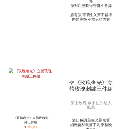
條
派對跳整晚保證都不會掉
擁有強回彈性 久穿不鬆垮
內建胸墊 不需另穿內衣
🌹《玫瑰奢光》立
體玫瑰刺繡三件組
穿上玫瑰 藏不住的迷人
氣息
《玫瑰奢光》立體玫瑰刺
酒紅色調 顯白又顯氣質
繡三件組
細緻蕾絲親膚不刺 穿整晚
NT$1,280