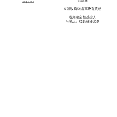
也舒服
NT$1,680
立體玫瑰刺繡 高級有質感
透膚鏤空 性感撩人
吊帶設計拉長腿部比例