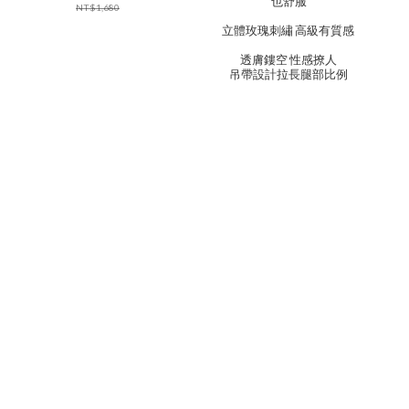
也舒服
NT$1,680
立體玫瑰刺繡 高級有質感
透膚鏤空 性感撩人
吊帶設計拉長腿部比例