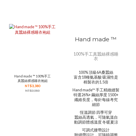
Hand made ™
100%手工真蠶絲裸感睡
衣
100% 頂級6A桑蠶絲
Hand made ™ 100%手工
富含18種氨基酸 吸濕性是
真蠶絲裸感睡衣袍組
棉製衣的1.5倍
NT$3,380
Hand made™ 手工精緻縫製
NT$3,580
特選26%+ 繭絲厚度 1500+
纖維長度，每針每線考究
細節
恆溫調節 四季可穿
蠶絲高透氣，可隨氣溫自
動調節體感溫度 冬暖夏涼
可調式腰帶設計
附綁帶設計，可隨時調整