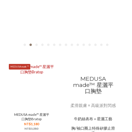
MEDUSA made ™
MEDUSA
made™ 星灑平
口胸墊
柔滑親膚 × 高級派對閃感
MEDUSA made™ 星灑平
牛奶絲表布＋星灑工藝
口胸墊Bratop
NT$1,180
胸/袖口圈上特殊矽膠止滑
NT$1,380