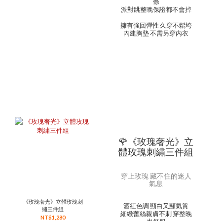
條
派對跳整晚保證都不會掉
擁有強回彈性 久穿不鬆垮
內建胸墊 不需另穿內衣
🌹《玫瑰奢光》立
體玫瑰刺繡三件組
穿上玫瑰 藏不住的迷人
氣息
《玫瑰奢光》立體玫瑰刺
酒紅色調 顯白又顯氣質
繡三件組
細緻蕾絲親膚不刺 穿整晚
NT$1,280