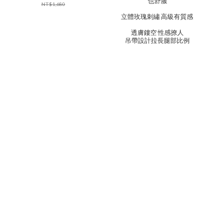
也舒服
NT$1,680
立體玫瑰刺繡 高級有質感
透膚鏤空 性感撩人
吊帶設計拉長腿部比例