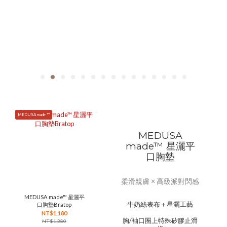
MEDUSA made ™
MEDUSA
made™ 星灑平
口胸墊
柔滑親膚 × 高級派對閃感
MEDUSA made™ 星灑平
牛奶絲表布＋星灑工藝
口胸墊Bratop
NT$1,180
胸/袖口圈上特殊矽膠止滑
NT$1,380