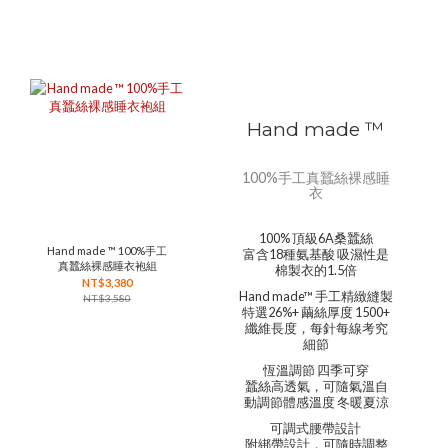
Hand made ™
100%手工真蠶絲裸感睡
衣
100% 頂級6A桑蠶絲
Hand made ™ 100%手工
富含18種氨基酸 吸濕性是
真蠶絲裸感睡衣袍組
棉製衣的1.5倍
NT$3,380
Hand made™ 手工精緻縫製
NT$3,580
特選26%+ 繭絲厚度 1500+
纖維長度，每針每線考究
細節
恆溫調節 四季可穿
蠶絲高透氣，可隨氣溫自
動調節體感溫度 冬暖夏涼
可調式腰帶設計
附綁帶設計，可隨時調整