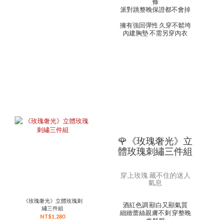
條
派對跳整晚保證都不會掉
擁有強回彈性 久穿不鬆垮
內建胸墊 不需另穿內衣
🌹《玫瑰奢光》立
體玫瑰刺繡三件組
穿上玫瑰 藏不住的迷人
氣息
《玫瑰奢光》立體玫瑰刺
酒紅色調 顯白又顯氣質
繡三件組
細緻蕾絲親膚不刺 穿整晚
NT$1,280