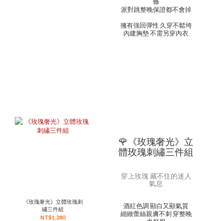
條
派對跳整晚保證都不會掉
擁有強回彈性 久穿不鬆垮
內建胸墊 不需另穿內衣
🌹《玫瑰奢光》立
體玫瑰刺繡三件組
穿上玫瑰 藏不住的迷人
氣息
《玫瑰奢光》立體玫瑰刺
酒紅色調 顯白又顯氣質
繡三件組
細緻蕾絲親膚不刺 穿整晚
NT$1,280