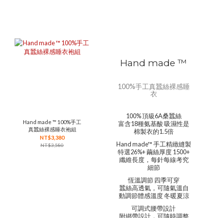
Hand made ™
100%手工真蠶絲裸感睡
衣
100% 頂級6A桑蠶絲
Hand made ™ 100%手工
富含18種氨基酸 吸濕性是
真蠶絲裸感睡衣袍組
棉製衣的1.5倍
NT$3,380
Hand made™ 手工精緻縫製
NT$3,580
特選26%+ 繭絲厚度 1500+
纖維長度，每針每線考究
細節
恆溫調節 四季可穿
蠶絲高透氣，可隨氣溫自
動調節體感溫度 冬暖夏涼
可調式腰帶設計
附綁帶設計，可隨時調整