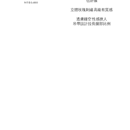
也舒服
NT$1,680
立體玫瑰刺繡 高級有質感
透膚鏤空 性感撩人
吊帶設計拉長腿部比例