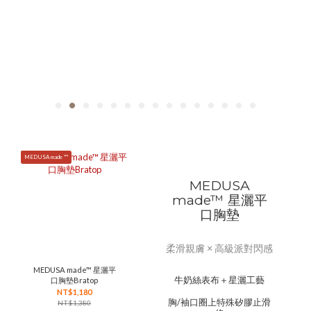
MEDUSA made ™
MEDUSA
made™ 星灑平
口胸墊
柔滑親膚 × 高級派對閃感
MEDUSA made™ 星灑平
牛奶絲表布＋星灑工藝
口胸墊Bratop
NT$1,180
胸/袖口圈上特殊矽膠止滑
NT$1,380