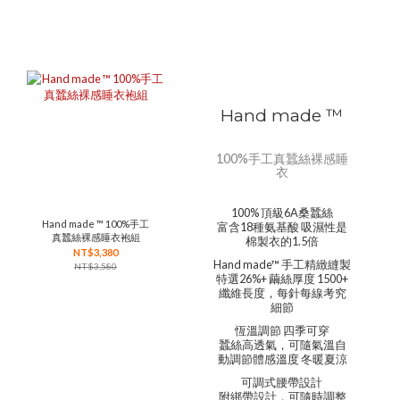
Hand made ™
100%手工真蠶絲裸感睡
衣
100% 頂級6A桑蠶絲
Hand made ™ 100%手工
富含18種氨基酸 吸濕性是
真蠶絲裸感睡衣袍組
棉製衣的1.5倍
NT$3,380
Hand made™ 手工精緻縫製
NT$3,580
特選26%+ 繭絲厚度 1500+
纖維長度，每針每線考究
細節
恆溫調節 四季可穿
蠶絲高透氣，可隨氣溫自
動調節體感溫度 冬暖夏涼
可調式腰帶設計
附綁帶設計，可隨時調整