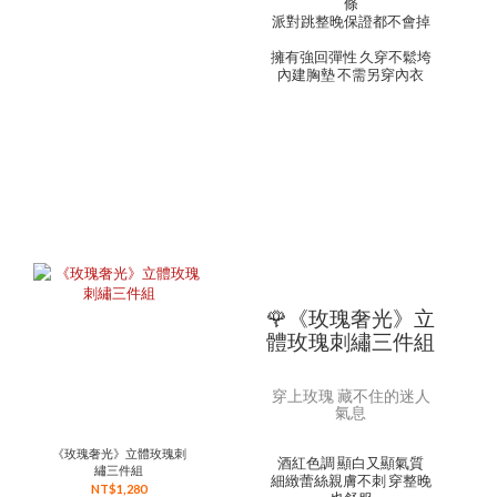
條
派對跳整晚保證都不會掉
擁有強回彈性 久穿不鬆垮
內建胸墊 不需另穿內衣
🌹《玫瑰奢光》立
體玫瑰刺繡三件組
穿上玫瑰 藏不住的迷人
氣息
《玫瑰奢光》立體玫瑰刺
酒紅色調 顯白又顯氣質
繡三件組
細緻蕾絲親膚不刺 穿整晚
NT$1,280