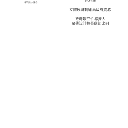
也舒服
NT$1,680
立體玫瑰刺繡 高級有質感
透膚鏤空 性感撩人
吊帶設計拉長腿部比例