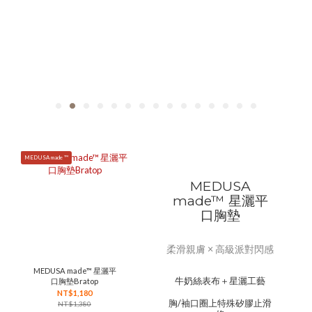
MEDUSA made ™
MEDUSA
made™ 星灑平
口胸墊
柔滑親膚 × 高級派對閃感
MEDUSA made™ 星灑平
牛奶絲表布＋星灑工藝
口胸墊Bratop
NT$1,180
胸/袖口圈上特殊矽膠止滑
NT$1,380