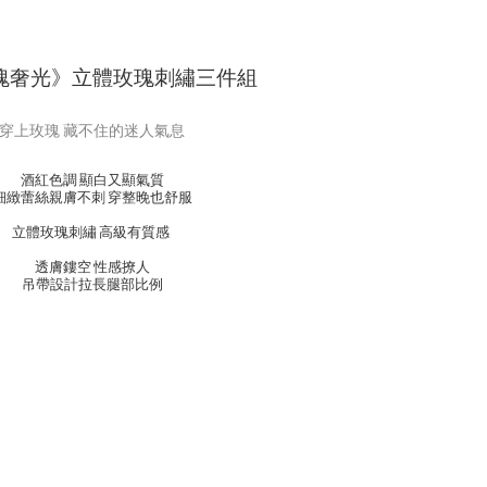
玫瑰奢光》立體玫瑰刺繡三件組
穿上玫瑰 藏不住的迷人氣息
酒紅色調 顯白又顯氣質
細緻蕾絲親膚不刺 穿整晚也舒服
立體玫瑰刺繡 高級有質感
透膚鏤空 性感撩人
吊帶設計拉長腿部比例