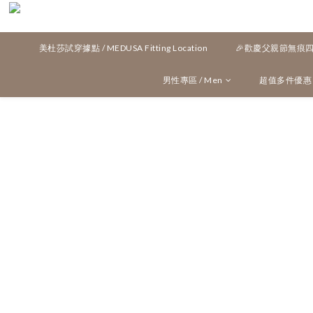
美杜莎試穿據點 / MEDUSA Fitting Location
🎉歡慶父親節無痕四角
男性專區 / Men
超值多件優惠 / M