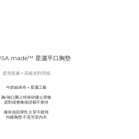
USA made™ 星灑平口胸墊
柔滑親膚 × 高級派對閃感
牛奶絲表布＋星灑工藝
胸/袖口圈上特殊矽膠止滑條
派對跳整晚保證都不會掉
擁有強回彈性 久穿不鬆垮
內建胸墊 不需另穿內衣