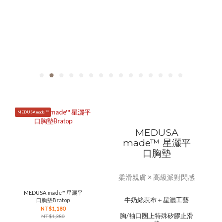
MEDUSA made ™
MEDUSA
made™ 星灑平
口胸墊
柔滑親膚 × 高級派對閃感
MEDUSA made™ 星灑平
牛奶絲表布＋星灑工藝
口胸墊Bratop
NT$1,180
胸/袖口圈上特殊矽膠止滑
NT$1,380