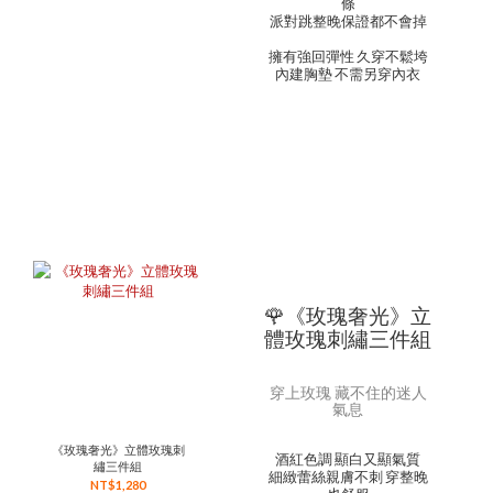
條
派對跳整晚保證都不會掉
擁有強回彈性 久穿不鬆垮
內建胸墊 不需另穿內衣
🌹《玫瑰奢光》立
體玫瑰刺繡三件組
穿上玫瑰 藏不住的迷人
氣息
《玫瑰奢光》立體玫瑰刺
酒紅色調 顯白又顯氣質
繡三件組
細緻蕾絲親膚不刺 穿整晚
NT$1,280