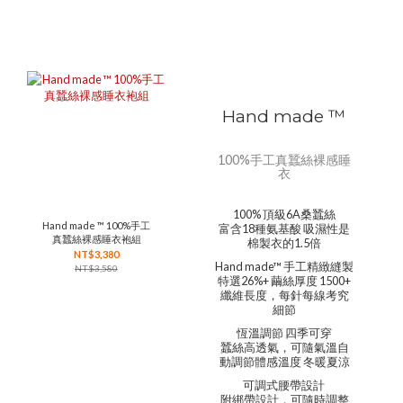
Hand made ™
100%手工真蠶絲裸感睡
衣
100% 頂級6A桑蠶絲
Hand made ™ 100%手工
富含18種氨基酸 吸濕性是
真蠶絲裸感睡衣袍組
棉製衣的1.5倍
NT$3,380
Hand made™ 手工精緻縫製
NT$3,580
特選26%+ 繭絲厚度 1500+
纖維長度，每針每線考究
細節
恆溫調節 四季可穿
蠶絲高透氣，可隨氣溫自
動調節體感溫度 冬暖夏涼
可調式腰帶設計
附綁帶設計，可隨時調整