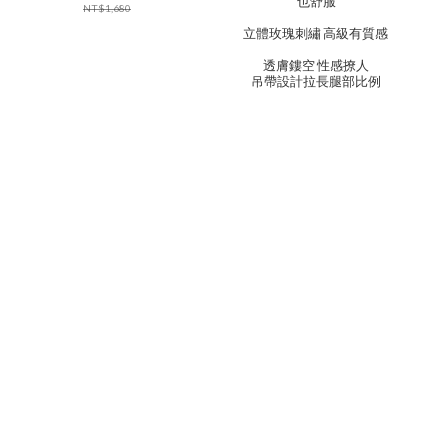
也舒服
NT$1,680
立體玫瑰刺繡 高級有質感
透膚鏤空 性感撩人
吊帶設計拉長腿部比例