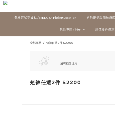
美杜莎試穿據點 / MEDUSA Fitting Location
🎉歡慶父親節無痕四角
男性專區 / Men
超值多件優惠 / M
全部商品
短褲任選2件 $2200
所有顧客適用
短褲任選2件 $2200