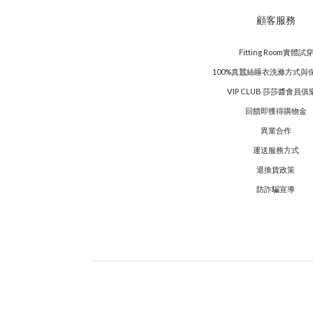
顧客服務
Fitting Room實體試
100%真蠶絲睡衣洗滌方式與
VIP CLUB 莎莎醬會員俱
回饋即獲得購物金
異業合作
運送服務方式
退換貨政策
防詐騙宣導