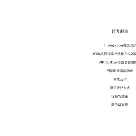
顧客服務
Fitting Room實體試
100%真蠶絲睡衣洗滌方式與
VIP CLUB 莎莎醬會員俱
回饋即獲得購物金
異業合作
運送服務方式
退換貨政策
防詐騙宣導