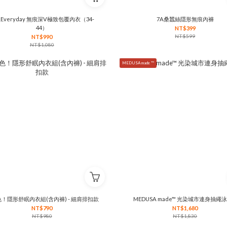
Everyday 無痕深V極致包覆內衣（34-
7A桑蠶絲隱形無痕內褲
44）
NT$399
NT$599
NT$990
NT$1,080
MEDUSA made ™
！隱形舒眠內衣組(含內褲) - 細肩排扣款
MEDUSA made™ 光染城市連身抽繩
NT$790
NT$1,680
NT$980
NT$1,830