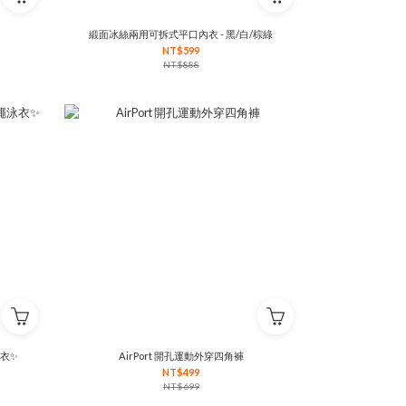
緞面冰絲兩用可拆式平口內衣 - 黑/白/棕綠
NT$599
NT$888
泳衣✨
AirPort 開孔運動外穿四角褲
NT$499
NT$699