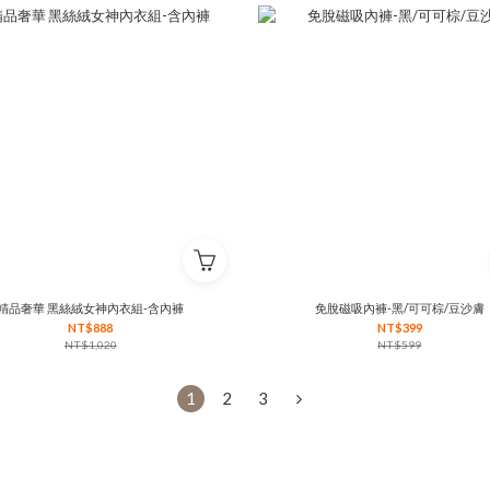
精品奢華 黑絲絨女神內衣組-含內褲
免脫磁吸內褲-黑/可可棕/豆沙膚
NT$888
NT$399
NT$1,020
NT$599
1
2
3