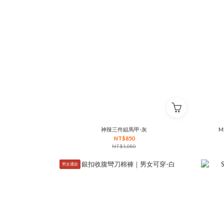
神辣三件組馬甲-灰
M
NT$850
NT$1,080
男女通款