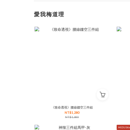
愛我梅道理
《致命透視》腰線鏤空三件組
NT$1,280
NT$1,680
MEDUSA m