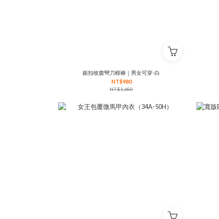
銀扣收腹彎刀棉褲｜男女可穿-白
NT$980
NT$1,680