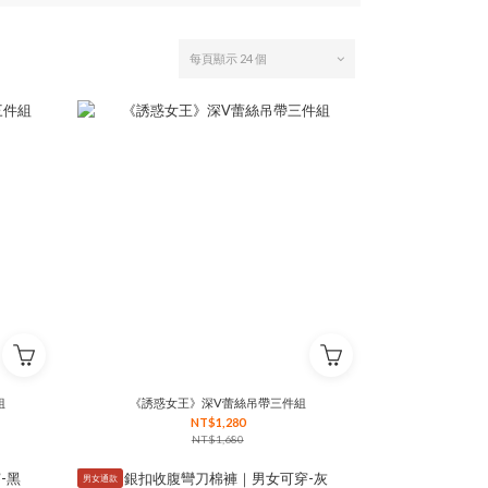
每頁顯示 24 個
組
《誘惑女王》深V蕾絲吊帶三件組
NT$1,280
NT$1,680
男女通款