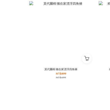
莫代爾棉 懶在家漂浮四角褲
NT$499
NT$699