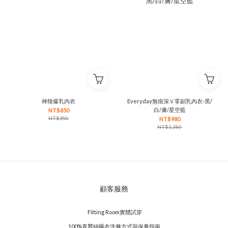
神辣爆乳內衣
Everyday無痕深Ｖ零副乳內衣-黑/
白/膚/星空藍
NT$850
NT$950
NT$980
NT$1,380
顧客服務
Fitting Room實體試穿
100%真蠶絲睡衣洗滌方式與保養指南