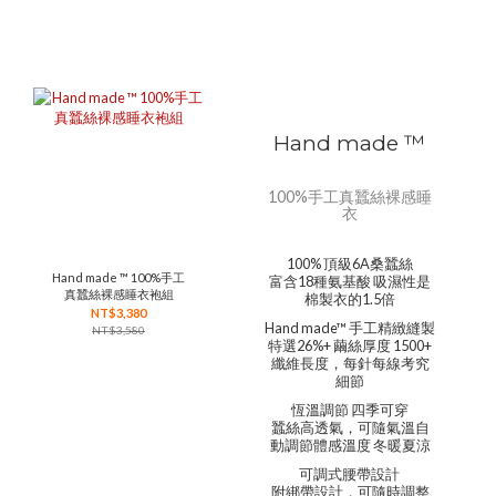
Hand made ™
100%手工真蠶絲裸感睡
衣
100% 頂級6A桑蠶絲
Hand made ™ 100%手工
富含18種氨基酸 吸濕性是
真蠶絲裸感睡衣袍組
棉製衣的1.5倍
NT$3,380
Hand made™ 手工精緻縫製
NT$3,580
特選26%+ 繭絲厚度 1500+
纖維長度，每針每線考究
細節
恆溫調節 四季可穿
蠶絲高透氣，可隨氣溫自
動調節體感溫度 冬暖夏涼
可調式腰帶設計
附綁帶設計，可隨時調整