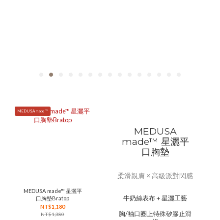
MEDUSA made ™
MEDUSA
made™ 星灑平
口胸墊
柔滑親膚 × 高級派對閃感
MEDUSA made™ 星灑平
牛奶絲表布＋星灑工藝
口胸墊Bratop
NT$1,180
胸/袖口圈上特殊矽膠止滑
NT$1,380