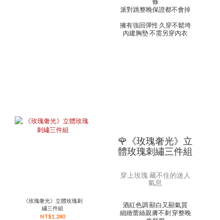
條
派對跳整晚保證都不會掉
擁有強回彈性 久穿不鬆垮
內建胸墊 不需另穿內衣
🌹《玫瑰奢光》立
體玫瑰刺繡三件組
穿上玫瑰 藏不住的迷人
氣息
《玫瑰奢光》立體玫瑰刺
酒紅色調 顯白又顯氣質
繡三件組
細緻蕾絲親膚不刺 穿整晚
NT$1,280