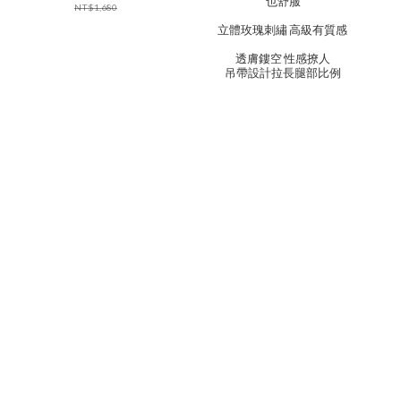
也舒服
NT$1,680
立體玫瑰刺繡 高級有質感
透膚鏤空 性感撩人
吊帶設計拉長腿部比例