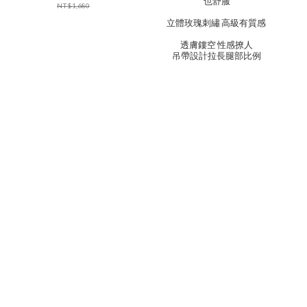
也舒服
NT$1,680
立體玫瑰刺繡 高級有質感
透膚鏤空 性感撩人
吊帶設計拉長腿部比例