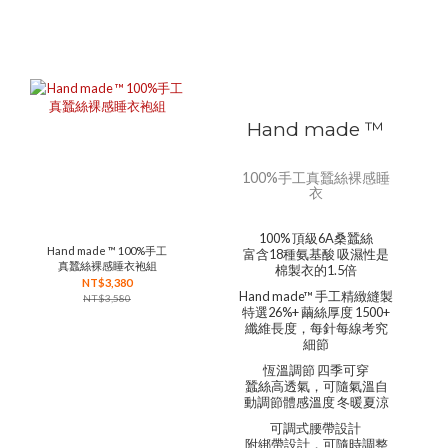
Hand made ™
100%手工真蠶絲裸感睡
衣
100% 頂級6A桑蠶絲
Hand made ™ 100%手工
富含18種氨基酸 吸濕性是
真蠶絲裸感睡衣袍組
棉製衣的1.5倍
NT$3,380
Hand made™ 手工精緻縫製
NT$3,580
特選26%+ 繭絲厚度 1500+
纖維長度，每針每線考究
細節
恆溫調節 四季可穿
蠶絲高透氣，可隨氣溫自
動調節體感溫度 冬暖夏涼
可調式腰帶設計
附綁帶設計，可隨時調整