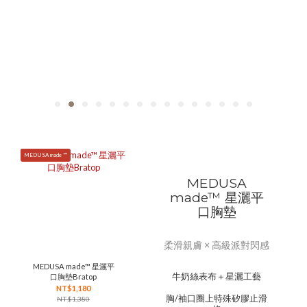
MEDUSA made ™
MEDUSA
made™ 星灑平
口胸墊
柔滑親膚 × 高級派對閃感
MEDUSA made™ 星灑平
牛奶絲表布＋星灑工藝
口胸墊Bratop
NT$1,180
胸/袖口圈上特殊矽膠止滑
NT$1,380