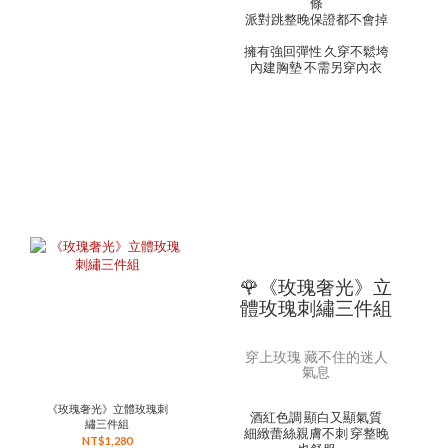
條
派對跳整晚保證都不會掉
擁有強回彈性 久穿不鬆垮
內建胸墊 不需另穿內衣
🌹《玫瑰奢光》立
體玫瑰刺繡三件組
穿上玫瑰 藏不住的迷人
氣息
《玫瑰奢光》立體玫瑰刺
酒紅色調 顯白又顯氣質
繡三件組
細緻蕾絲親膚不刺 穿整晚
NT$1,280