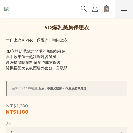
3D爆乳美胸保暖衣
一件上衣＝內衣＋保暖衣＋時尚上衣
3D立體結構設計 全場的焦點都在這
集中效果佳一起跟副乳說掰掰！
高密度保暖布料 單穿也非常保暖
隨機搭配大衣或西裝外套也十分吸睛
至
08/09 16:00
截止
全店，歡慶父親節 不限金額超商免運！！
NT$1,380
NT$1,180
尺寸