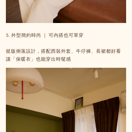
5. 外型簡約時尚 ｜ 可內搭也可單穿
挺版俐落設計，搭配西裝外套、牛仔褲、長裙都好看
讓「保暖衣」也能穿出時髦感