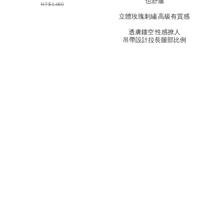
也舒服
NT$1,680
立體玫瑰刺繡 高級有質感
透膚鏤空 性感撩人
吊帶設計拉長腿部比例