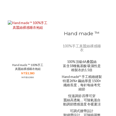
Hand made ™
100%手工真蠶絲裸感睡
衣
100% 頂級6A桑蠶絲
Hand made ™ 100%手工
富含18種氨基酸 吸濕性是
真蠶絲裸感睡衣袍組
棉製衣的1.5倍
NT$3,380
Hand made™ 手工精緻縫製
NT$3,580
特選26%+ 繭絲厚度 1500+
纖維長度，每針每線考究
細節
恆溫調節 四季可穿
蠶絲高透氣，可隨氣溫自
動調節體感溫度 冬暖夏涼
可調式腰帶設計
附綁帶設計，可隨時調整