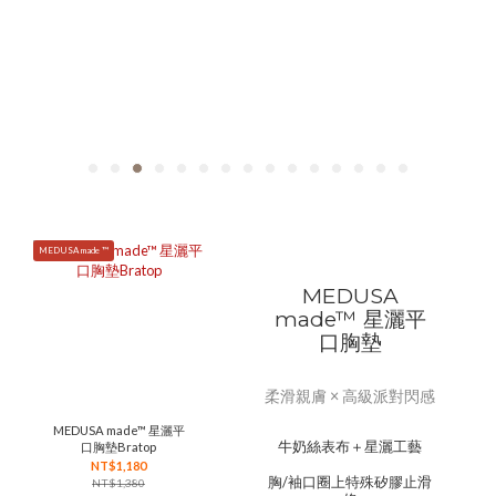
MEDUSA made ™
MEDUSA
made™ 星灑平
口胸墊
柔滑親膚 × 高級派對閃感
MEDUSA made™ 星灑平
牛奶絲表布＋星灑工藝
口胸墊Bratop
NT$1,180
胸/袖口圈上特殊矽膠止滑
NT$1,380