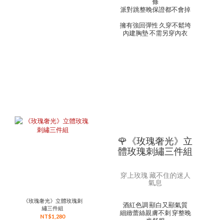
條
派對跳整晚保證都不會掉
擁有強回彈性 久穿不鬆垮
內建胸墊 不需另穿內衣
🌹《玫瑰奢光》立
體玫瑰刺繡三件組
穿上玫瑰 藏不住的迷人
氣息
《玫瑰奢光》立體玫瑰刺
酒紅色調 顯白又顯氣質
繡三件組
細緻蕾絲親膚不刺 穿整晚
NT$1,280