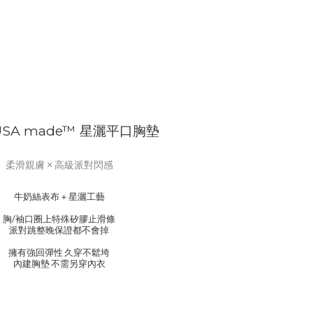
USA made™ 星灑平口胸墊
柔滑親膚 × 高級派對閃感
牛奶絲表布＋星灑工藝
胸/袖口圈上特殊矽膠止滑條
派對跳整晚保證都不會掉
擁有強回彈性 久穿不鬆垮
內建胸墊 不需另穿內衣