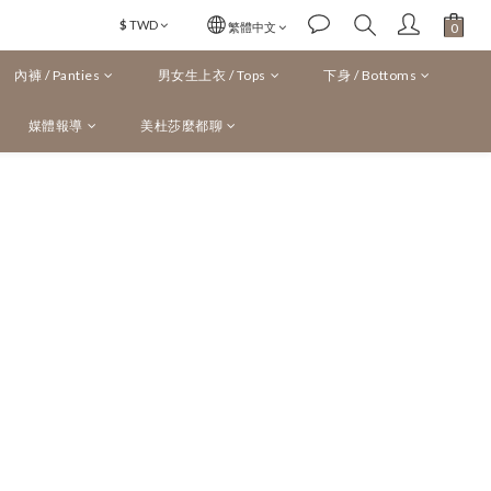
$
TWD
繁體中文
內褲 / Panties
男女生上衣 / Tops
下身 / Bottoms
媒體報導
美杜莎麼都聊