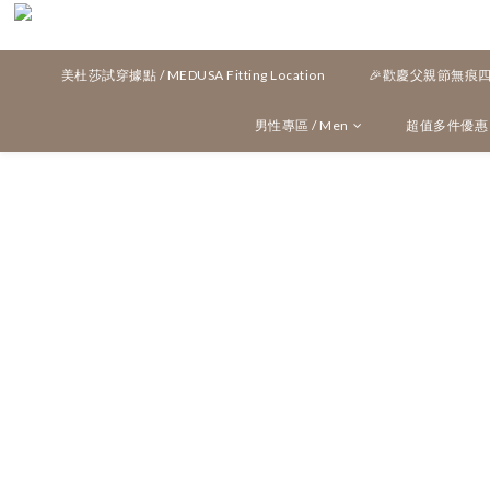
美杜莎試穿據點 / MEDUSA Fitting Location
🎉歡慶父親節無痕四角
男性專區 / Men
超值多件優惠 / M