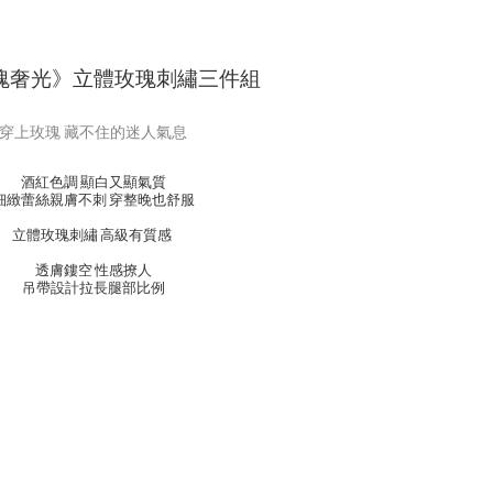
玫瑰奢光》立體玫瑰刺繡三件組
穿上玫瑰 藏不住的迷人氣息
酒紅色調 顯白又顯氣質
細緻蕾絲親膚不刺 穿整晚也舒服
立體玫瑰刺繡 高級有質感
透膚鏤空 性感撩人
吊帶設計拉長腿部比例