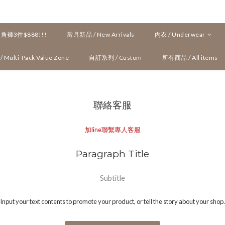
褲3件$888!!!
當月新品 / New Arrivals
內衣 / Underwear
ulti-Pack Value Zone
自訂系列 / Custom
所有商品 / All items
聯絡客服
加line聯繫專人客服
Paragraph Title
Subtitle
Input your text contents to promote your product, or tell the story about your shop.