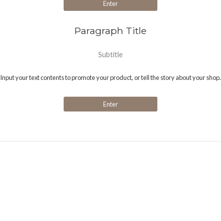
Enter
Paragraph Title
Subtitle
Input your text contents to promote your product, or tell the story about your shop.
Enter