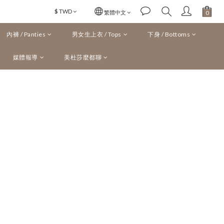
$
TWD
繁體中文
內褲 / Panties
男女生上衣 / Tops
下身 / Bottoms
媒體報導
美杜莎麼都聊