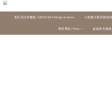
美杜莎試穿據點 / MEDUSA Fitting Location
🎉歡慶父親節無痕四角
男性專區 / Men
超值多件優惠 / M