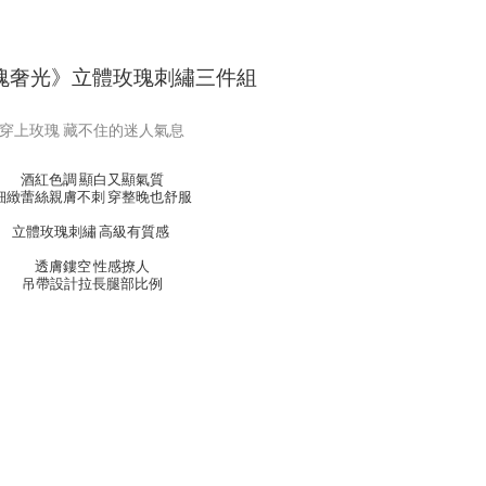
玫瑰奢光》立體玫瑰刺繡三件組
穿上玫瑰 藏不住的迷人氣息
酒紅色調 顯白又顯氣質
細緻蕾絲親膚不刺 穿整晚也舒服
立體玫瑰刺繡 高級有質感
透膚鏤空 性感撩人
吊帶設計拉長腿部比例