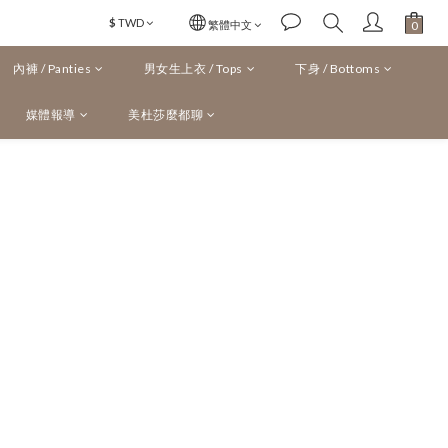
$
TWD
繁體中文
內褲 / Panties
男女生上衣 / Tops
下身 / Bottoms
媒體報導
美杜莎麼都聊