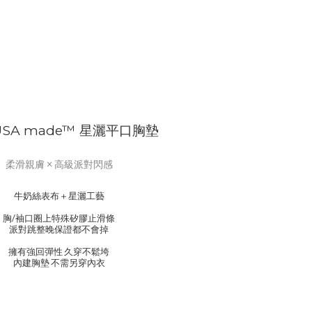
USA made™ 星灑平口胸墊
柔滑親膚 × 高級派對閃感
牛奶絲表布＋星灑工藝
胸/袖口圈上特殊矽膠止滑條
派對跳整晚保證都不會掉
擁有強回彈性 久穿不鬆垮
內建胸墊 不需另穿內衣