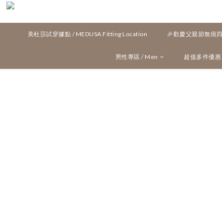
美杜莎試穿據點 / MEDUSA Fitting Location
🎉歡慶父親節無痕四角
男性專區 / Men
超值多件優惠 / M