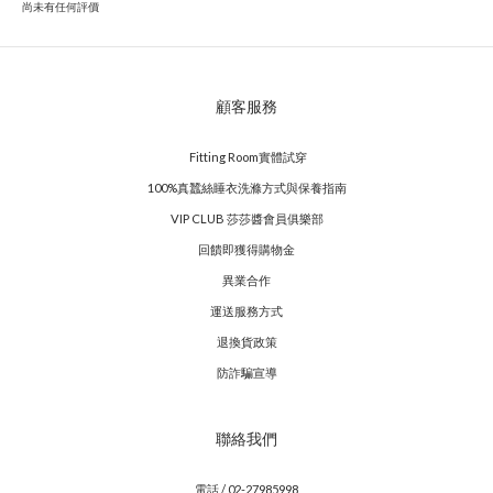
尚未有任何評價
顧客服務
Fitting Room實體試穿
100%真蠶絲睡衣洗滌方式與保養指南
VIP CLUB 莎莎醬會員俱樂部
回饋即獲得購物金
異業合作
運送服務方式
退換貨政策
防詐騙宣導
聯絡我們
電話 / 02-27985998