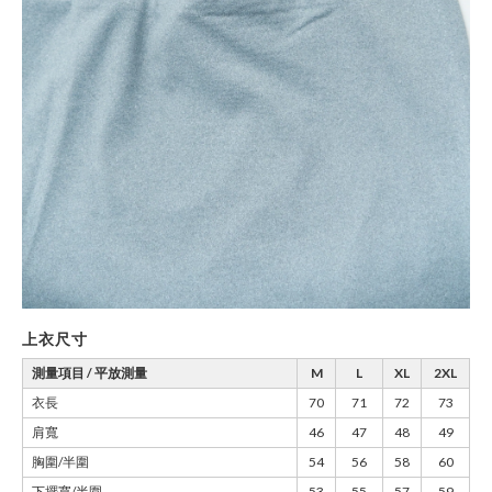
上衣尺寸
測量項目 / 平放測量
M
L
XL
2XL
衣長
70
71
72
73
肩寬
46
47
48
49
胸圍/半圍
54
56
58
60
下擺寬/半圍
53
55
57
59