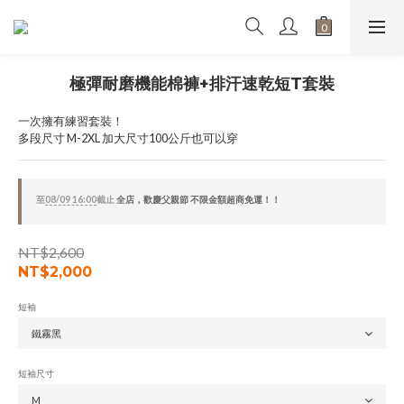
極彈耐磨機能棉褲+排汗速乾短T套裝
一次擁有練習套裝！
多段尺寸 M-2XL 加大尺寸100公斤也可以穿
至
08/09 16:00
截止
全店，歡慶父親節 不限金額超商免運！！
NT$2,600
NT$2,000
短袖
短袖尺寸