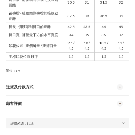
30.5
31
31.5
32
距離
後褲檔 - 後腰頭到褲檔的接線處
37.5
38
38.5
39
距離
褲長 - 側腰頭到褲口的距離
42.5
43.5
44
45
褲口寬 - 褲管最下方的水平寬度
34
35
36
37
9.5 /
10 /
10.5 /
11 /
印花位置 - 距側縫量 / 距褲口量
4.5
4.5
4.5
4.5
主標印花位置 腰下
1.5
1.5
1.5
1.5
單位：cm
送貨及付款方式
顧客評價