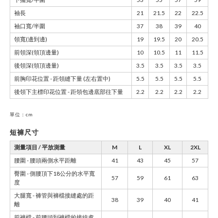
袖長
21
21.5
22
22.5
袖口寬/半圍
37
38
39
40
領寬(邊到邊)
19
19.5
20
20.5
前領深(領頂邊量)
10
10.5
11
11.5
後領深(領頂邊量)
3.5
3.5
3.5
3.5
前胸印花位置 - 距領縫下量 (左右置中)
5.5
5.5
5.5
5.5
後領下主標印花位置 - 距領包邊底部往下量
2.2
2.2
2.2
2.2
單位：cm
短褲尺寸
測量項目 / 平放測量
M
L
XL
2XL
腰圍 - 腰頭兩側水平距離
41
43
45
57
臀圍 - 側腰頂下18公分的水平寬
57
59
61
63
度
大腿寬 - 褲管與褲檔接縫處的距
38
39
40
41
離
前褲檔 - 前腰頭到褲檔的接線處