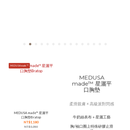
MEDUSA made ™
MEDUSA
made™ 星灑平
口胸墊
柔滑親膚 × 高級派對閃感
MEDUSA made™ 星灑平
牛奶絲表布＋星灑工藝
口胸墊Bratop
NT$1,180
胸/袖口圈上特殊矽膠止滑
NT$1,380