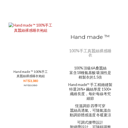
Hand made ™
100%手工真蠶絲裸感睡
衣
100% 頂級6A桑蠶絲
Hand made ™ 100%手工
富含18種氨基酸 吸濕性是
真蠶絲裸感睡衣袍組
棉製衣的1.5倍
NT$3,380
Hand made™ 手工精緻縫製
NT$3,580
特選26%+ 繭絲厚度 1500+
纖維長度，每針每線考究
細節
恆溫調節 四季可穿
蠶絲高透氣，可隨氣溫自
動調節體感溫度 冬暖夏涼
可調式腰帶設計
附綁帶設計，可隨時調整