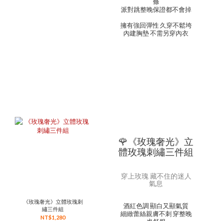
條
派對跳整晚保證都不會掉
擁有強回彈性 久穿不鬆垮
內建胸墊 不需另穿內衣
🌹《玫瑰奢光》立
體玫瑰刺繡三件組
穿上玫瑰 藏不住的迷人
氣息
《玫瑰奢光》立體玫瑰刺
酒紅色調 顯白又顯氣質
繡三件組
細緻蕾絲親膚不刺 穿整晚
NT$1,280