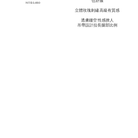
也舒服
NT$1,680
立體玫瑰刺繡 高級有質感
透膚鏤空 性感撩人
吊帶設計拉長腿部比例